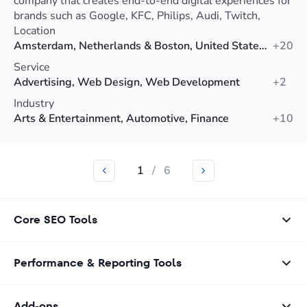
company that creates end-to-end digital experiences for
brands such as Google, KFC, Philips, Audi, Twitch,
Patagonia, eBay and more.
Location
Amsterdam, Netherlands & Boston, United States & London, United Kingdom & Madrid, Spain
+20
Service
Advertising, Web Design, Web Development
+2
Industry
Arts & Entertainment, Automotive, Finance
+10
1
/
6
Core SEO Tools
Performance & Reporting Tools
Add-ons