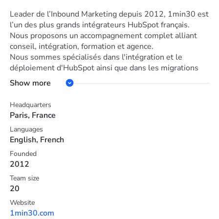
Leader de l’Inbound Marketing depuis 2012, 1min30 est
l’un des plus grands intégrateurs HubSpot français.
Nous proposons un accompagnement complet alliant
conseil, intégration, formation et agence.
Nous sommes spécialisés dans l'intégration et le
déploiement d'HubSpot ainsi que dans les migrations
CRM les plus complexes. Nous avons également une
Show more
forte expertise de conseil autour du marketing, de la
vente et du service grâce à nos méthodologies
Headquarters
d'intelligence collective que nous avons développées,
Paris, France
mises en place au sein de notre agence et chez nos
Languages
clients. Nous sommes certifiés Qualiopi ce qui nous
English, French
permet de dispenser des formations chez nos clients
prises en charge par leur Opco.
Founded
2012
Team size
20
Website
1min30.com