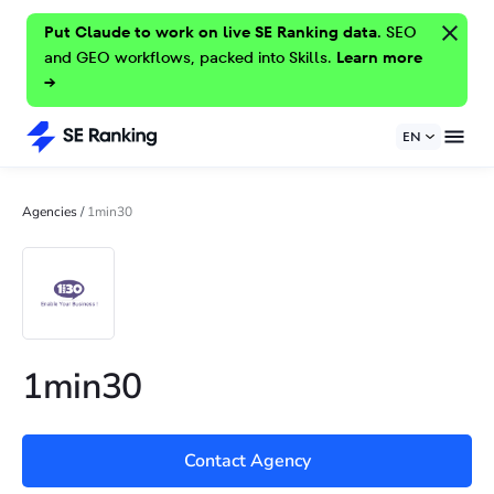
Put Claude to work on live SE Ranking data.
SEO
and GEO workflows, packed into Skills.
Learn more
→
EN
Agencies
/
1min30
1min30
Contact Agency