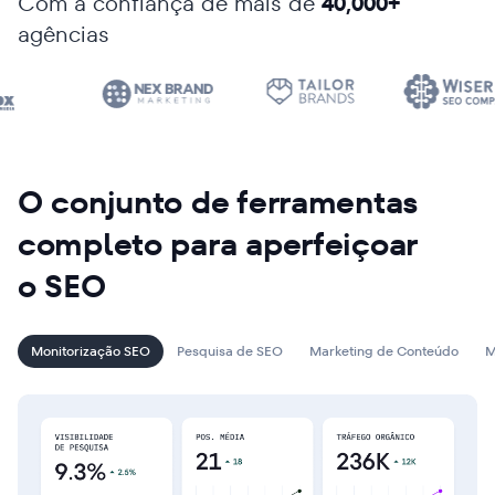
Com a confiança de mais de
40,000+
agências
O conjunto de ferramentas
completo para aperfeiçoar
o SEO
Monitorização SEO
Pesquisa de SEO
Marketing de Conteúdo
M