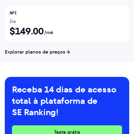
API
De
$
149.00
/mê
Explorar planos de preços
Receba 14 dias de acesso
total à plataforma de
SE Ranking!
Teste grátis