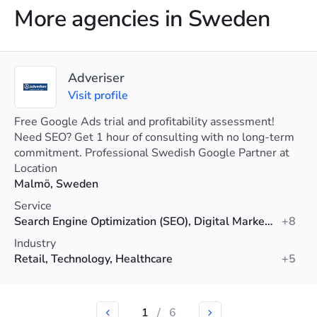
More agencies in Sweden
Adveriser
Visit profile
Free Google Ads trial and profitability assessment!
Need SEO? Get 1 hour of consulting with no long-term
commitment. Professional Swedish Google Partner at
your service.
Location
Malmö, Sweden
Service
Search Engine Optimization (SEO), Digital Marketing, PPC
+8
Industry
Retail, Technology, Healthcare
+5
1
/
6