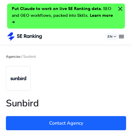
Put Claude to work on live SE Ranking data.
SEO
and GEO workflows, packed into Skills.
Learn more
→
EN
Agencies
/
Sunbird
Sunbird
Contact Agency