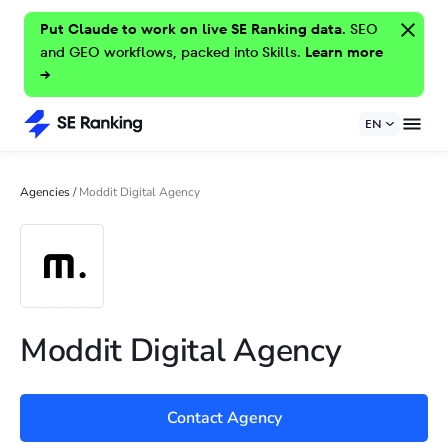
Put Claude to work on live SE Ranking data.
SEO
and GEO workflows, packed into Skills.
Learn more
→
EN
Agencies
/
Moddit Digital Agency
Moddit Digital Agency
Contact Agency