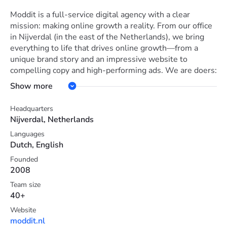
Moddit is a full-service digital agency with a clear
mission: making online growth a reality. From our office
in Nijverdal (in the east of the Netherlands), we bring
everything to life that drives online growth—from a
unique brand story and an impressive website to
compelling copy and high-performing ads. We are doers:
we deliver what we promise, always working closely
Show more
with you.
Headquarters
Our services include: performance marketing, brand
Nijverdal, Netherlands
marketing, development, strategy, SEO, SEA, social
Languages
advertising, content marketing, visual design, CRO,
Dutch, English
email marketing, WordPress, Shopify, WooCommerce,
and headless e-commerce.
Founded
2008
Team size
40+
Website
moddit.nl