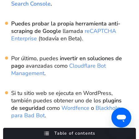
Search Console
.
Puedes probar la propia herramienta anti-
scraping de Google
llamada
reCAPTCHA
Enterprise
(todavía en Beta).
Por último, puedes
invertir en soluciones de
pago
avanzadas como
Cloudflare Bot
Management
.
Si tu sitio web se ejecuta en WordPress,
también puedes obtener uno de los
plugins
de seguridad
como
Wordfence
o
Blackhole
para Bad Bot
.
Table of contents
Una vez protejas tu sitio web del scraping, no