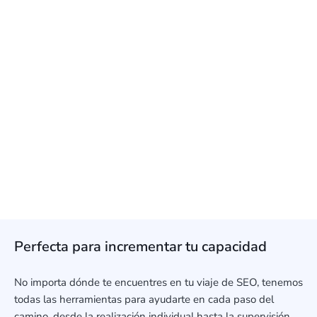
PATRICK H
Propietario
«La interfaz me parece muy fácil de usar y
no está abarrotada, aunque la
herramienta tiene muchas funciones».
LAURA D
Especialista en SEO
Perfecta para incrementar tu capacidad
No importa dónde te encuentres en tu viaje de SEO, tenemos
todas las herramientas para ayudarte en cada paso del
camino, desde la realización individual hasta la supervisión