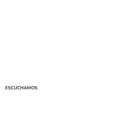
ANTJE.W
Dueño
“El servicio al cliente muy amable y
receptivo también es una gran ventaja. Lo
recomiendo»
MARK S.
Gestor de Marketing Digital
ESCUCHAMOS
SE Ranking tiene muchas funciones que
compiten con otros software líderes en