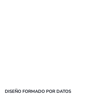
Director de Marketing
“Muchas herramientas de SEO a un buen
precio. He probado más de 50
herramientas diferentes durante los
últimos años, pero SE Ranking es la mejor
para mí. Me encanta»
ALEKSANDR T
Especialista en SEM
DISEÑO FORMADO POR DATOS