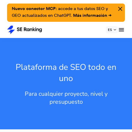
Nuevo conector MCP:
accede a tus datos SEO y
GEO actualizados en ChatGPT.
Más información →
ES
Plataforma de SEO todo en
uno
Para cualquier proyecto, nivel y
presupuesto