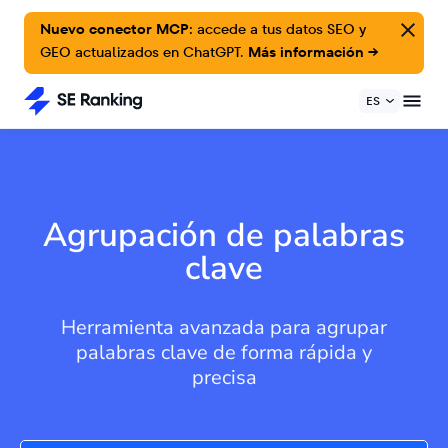
Nuevo conector MCP:
accede a tus datos SEO y
GEO actualizados en ChatGPT.
Más información →
ES
Agrupación de palabras
clave
Herramienta avanzada para agrupar
palabras clave de forma rápida y
precisa