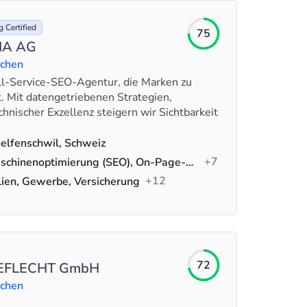
 Certified
75
IA AG
uchen
l-Service-SEO-Agentur, die Marken zu
. Mit datengetriebenen Strategien,
hnischer Exzellenz steigern wir Sichtbarkeit
elfenschwil, Schweiz
+7
Suchmaschinenoptimierung (SEO), On-Page-SEO, Linkaufbau
+12
ien, Gewerbe, Versicherung
72
EFLECHT GmbH
uchen