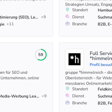
Strategien Umsatz, Engag
Standort
Hambur
+9
Dienst
KI-SEO, Suchmaschinenoptimierung (SEO), Lead-Generierung
+11
Branche
gie
B2B, E-
Full Serv
59
*himmelr
Profil besu
Team für SEO und
gruppe *himmelreich – die
r Unternehmen, online
Oberösterreich – für Webs
messbares Onlinemarketi
Standort
Feldkir
+9
Dienst
Google-Anzeigen Social-Media-Werbung Lead-Generierung Suchmaschinenoptimierung (SEO), E-Commerce-SEO, PPC
Branche
B2B, Fe