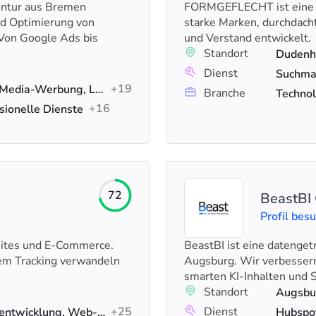
entur aus Bremen
FORMGEFLECHT ist eine k
nd Optimierung von
starke Marken, durchdach
 Von Google Ads bis
und Verstand entwickelt.
Standort
Dudenh
Dienst
+19
Google-Anzeigen, Social-Media-Werbung, Lead-Generierung
Branche
Technol
+16
ionelle Dienste
72
BeastB
Profil bes
sites und E-Commerce.
BeastBI ist eine datenge
sem Tracking verwandeln
Augsburg. Wir verbesser
smarten KI-Inhalten und
Standort
Augsbu
+25
Dienst
Digitales Marketing, Webentwicklung, Web-Design