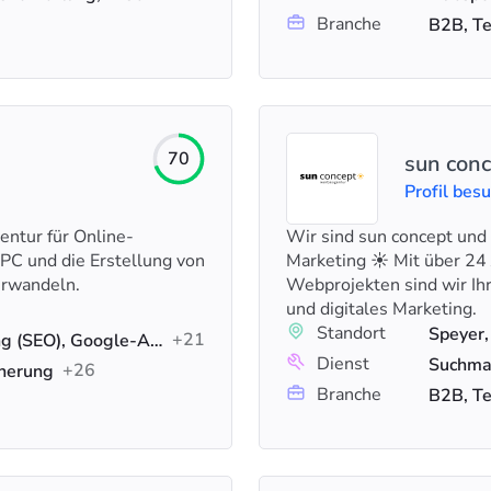
Branche
B2B, Te
70
sun con
Profil bes
ntur für Online-
Wir sind sun concept und
PPC und die Erstellung von
Marketing ☀️ Mit über 24
erwandeln.
Webprojekten sind wir Ihr
und digitales Marketing.
Standort
Speyer,
+21
Suchmaschinenoptimierung (SEO), Google-Anzeigen, Web-Design
Dienst
+26
cherung
Branche
B2B, Te