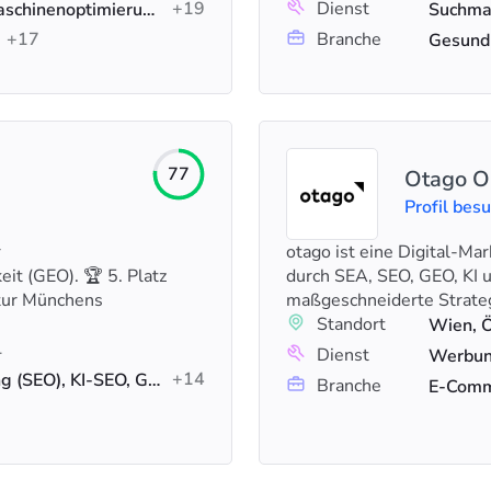
+19
Dienst
Google-Anzeigen, Suchmaschinenoptimierung (SEO), Social-Media-Werbung
+17
Branche
Gesund
77
Otago O
Profil bes
r
otago ist eine Digital-Ma
it (GEO). 🏆 5. Platz
durch SEA, SEO, GEO, KI u
tur Münchens
maßgeschneiderte Strateg
Standort
Wien, Ö
1
Dienst
+14
Suchmaschinenoptimierung (SEO), KI-SEO, Google-Anzeigen
Branche
E-Comme