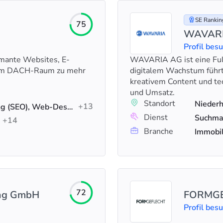
SE Ranking
75
WAVAR
Profil bes
ormante Websites, E-
WAVARIA AG ist eine Ful
 im DACH-Raum zu mehr
digitalem Wachstum führt
kreativem Content und tec
und Umsatz.
Standort
Niederh
+13
Suchmaschinenoptimierung (SEO), Web-Design, Webentwicklung
Dienst
+14
Branche
Immobil
72
ing GmbH
FORMG
Profil bes