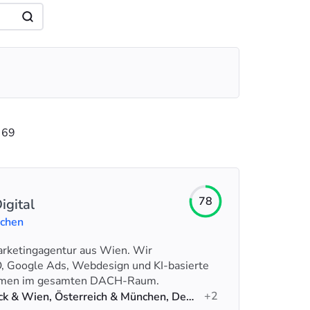
 69
78
igital
uchen
 Marketingagentur aus Wien. Wir
EO, Google Ads, Webdesign und KI-basierte
nehmen im gesamten DACH-Raum.
+2
Innsbruck & Wien, Österreich & München, Deutschland