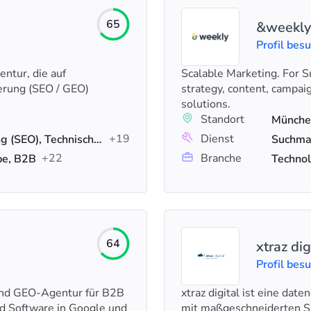
65
&weekly
Profil bes
ntur, die auf
Scalable Marketing. For 
rung (SEO / GEO)
strategy, content, campai
solutions.
Standort
Münche
+19
Dienst
Suchmaschinenoptimierung (SEO), Technisches SEO, SEO-Beratung
+22
Branche
e, B2B
Technol
64
xtraz dig
Profil bes
und GEO-Agentur für B2B
xtraz digital ist eine da
nd Software in Google und
mit maßgeschneiderten SE