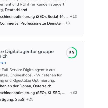
ement und ROI ihrer Kunden steigert.
g, Deutschland
+19
Suchmaschinenoptimierung (SEO), Social-Media-Werbung, Google-Anzeigen
+13
Commerce, Professionelle Dienste
ice Digitalagentur gruppe
59
eich
chen
 Full Service Digitalagentur aus
ites, Onlineshops. - Wir stehen für
ng und KIgestütze Optimierung.
chen an der Donau, Österreich
+32
Suchmaschinenoptimierung (SEO), KI-SEO, Webentwicklung
+25
rtigung, SaaS