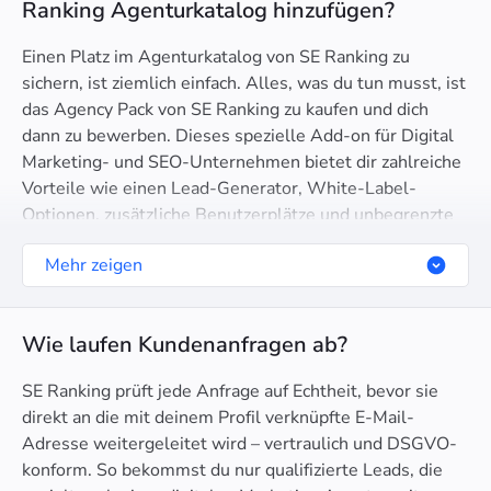
Ranking Agenturkatalog hinzufügen?
Einen Platz im Agenturkatalog von SE Ranking zu
sichern, ist ziemlich einfach. Alles, was du tun musst, ist
das Agency Pack von SE Ranking zu kaufen und dich
dann zu bewerben. Dieses spezielle Add-on für Digital
Marketing- und SEO-Unternehmen bietet dir zahlreiche
Vorteile wie einen Lead-Generator, White-Label-
Optionen, zusätzliche Benutzerplätze und unbegrenzte
automatisierte Berichte. Das Agency Pack ist nur für
Mehr zeigen
Agenturen verfügbar, die unseren jährlichen Pro- oder
Business-Preisplan nutzen. Sobald du das Agency Pack
erworben hast, senden wir dir ein Formular per E-Mail
Wie laufen Kundenanfragen ab?
zu. Du musst dieses Formular ausfüllen, um in unseren
Agenturkatalog aufgenommen zu werden. Falls du das
SE Ranking prüft jede Anfrage auf Echtheit, bevor sie
Formular nicht in deinem E-Mail-Posteingang findest,
direkt an die mit deinem Profil verknüpfte E-Mail-
kontaktiere bitte unser Team, um eine weitere Kopie
Adresse weitergeleitet wird – vertraulich und DSGVO-
anzufordern.
konform. So bekommst du nur qualifizierte Leads, die