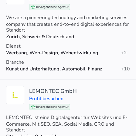
Hervorgehobene Agentur
We are a pioneering technology and marketing services
company that creates end-to-end digital experiences for
Standort
brands such as Google, KFC, Philips, Audi, Twitch,
Zürich, Schweiz & Deutschland
Patagonia, eBay and more.
Dienst
Werbung, Web-Design, Webentwicklung
+2
Branche
Kunst und Unterhaltung, Automobil, Finanz
+10
LEMONTEC GmbH
Profil besuchen
Hervorgehobene Agentur
LEMONTEC ist eine Digitalagentur für Websites und E-
Commerce. Mit SEO, SEA, Social Media, CRO und
Standort
präzisem Tracking verwandeln wir Strategien in