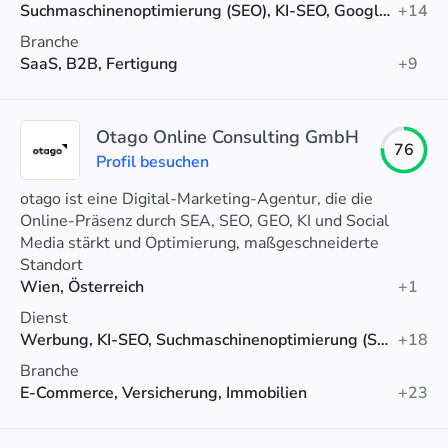
Suchmaschinenoptimierung (SEO), KI-SEO, Google-Anzeigen
+14
Branche
SaaS, B2B, Fertigung
+9
Otago Online Consulting GmbH
76
Profil besuchen
otago ist eine Digital-Marketing-Agentur, die die
Online-Präsenz durch SEA, SEO, GEO, KI und Social
Media stärkt und Optimierung, maßgeschneiderte
Strategien und Analytics-Unterstützung bietet.
Standort
Wien, Österreich
+1
Dienst
Werbung, KI-SEO, Suchmaschinenoptimierung (SEO)
+18
Branche
E-Commerce, Versicherung, Immobilien
+23