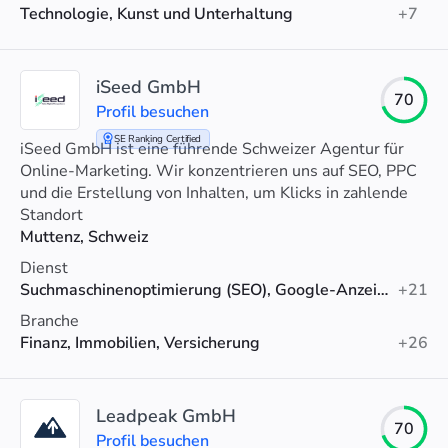
Technologie, Kunst und Unterhaltung
+7
iSeed GmbH
70
Profil besuchen
SE Ranking Certified
iSeed GmbH ist eine führende Schweizer Agentur für
Online-Marketing. Wir konzentrieren uns auf SEO, PPC
und die Erstellung von Inhalten, um Klicks in zahlende
Kunden zu verwandeln.
Standort
Muttenz, Schweiz
Dienst
Suchmaschinenoptimierung (SEO), Google-Anzeigen, Web-Design
+21
Branche
Finanz, Immobilien, Versicherung
+26
Leadpeak GmbH
70
Profil besuchen