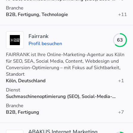
Branche
B2B, Fertigung, Technologie
+11
Fairrank
63
Profil besuchen
FAIRRANK ist Ihre Online-Marketing-Agentur aus Köln
für SEO, SEA, Social Media, Content, Webdesign und
Conversion-Optimierung – mit Fokus auf Sichtbarkeit,
Leads und Wachstum.
Standort
Köln, Deutschland
+1
Dienst
Suchmaschinenoptimierung (SEO), Social-Media-Marketing, PPC
Branche
B2B, Fertigung
+7
ABAKUS Internet Marketing