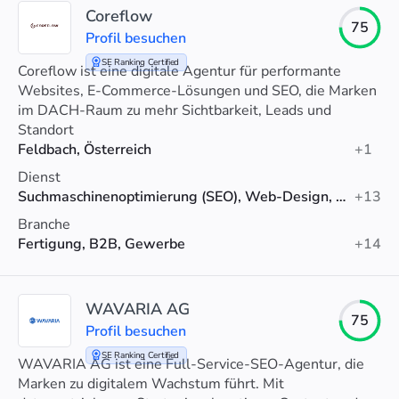
Coreflow
75
Profil besuchen
SE Ranking Certified
Coreflow ist eine digitale Agentur für performante
Websites, E-Commerce-Lösungen und SEO, die Marken
im DACH-Raum zu mehr Sichtbarkeit, Leads und
Umsatz verhilft.
Standort
Feldbach, Österreich
+1
Dienst
Suchmaschinenoptimierung (SEO), Web-Design, Webentwicklung
+13
Branche
Fertigung, B2B, Gewerbe
+14
WAVARIA AG
75
Profil besuchen
SE Ranking Certified
WAVARIA AG ist eine Full-Service-SEO-Agentur, die
Marken zu digitalem Wachstum führt. Mit