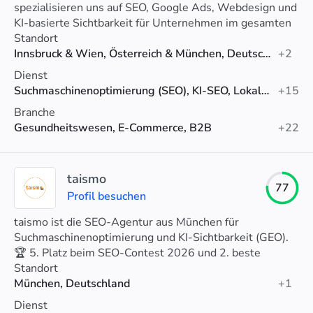
spezialisieren uns auf SEO, Google Ads, Webdesign und
KI-basierte Sichtbarkeit für Unternehmen im gesamten
DACH-Raum.
Standort
Innsbruck & Wien, Österreich & München, Deutschland
+2
Dienst
Suchmaschinenoptimierung (SEO), KI-SEO, Lokales SEO
+15
Branche
Gesundheitswesen, E-Commerce, B2B
+22
taismo
77
Profil besuchen
taismo ist die SEO-Agentur aus München für
Suchmaschinenoptimierung und KI-Sichtbarkeit (GEO).
🏆 5. Platz beim SEO-Contest 2026 und 2. beste
Agentur Münchens (Agenturtipp).
Standort
München, Deutschland
+1
Dienst