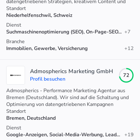
datengetriebenen Strategien, kreativem Content und
technischer Exzellenz steigern wir Sichtbarkeit und
Standort
Umsatz.
Niederhelfenschwil, Schweiz
Dienst
Suchmaschinenoptimierung (SEO), On-Page-SEO, Linkaufbau
+7
Branche
Immobilien, Gewerbe, Versicherung
+12
Admospherics Marketing GmbH
72
Profil besuchen
Admospherics - Performance Marketing Agentur aus
Bremen (Deutschland). Wir sind auf die Schaltung und
Optimierung von datengetriebenen Kampagnen
spezialisiert: Von Google Ads bis TikTok.
Standort
Bremen, Deutschland
Dienst
Google-Anzeigen, Social-Media-Werbung, Lead-Generierung
+19