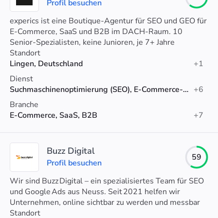
Profil besuchen
experics ist eine Boutique-Agentur für SEO und GEO für
E-Commerce, SaaS und B2B im DACH-Raum. 10
Senior-Spezialisten, keine Junioren, je 7+ Jahre
Erfahrung. Gewinner European Search Awards 2025.
Standort
Lingen, Deutschland
+1
Dienst
Suchmaschinenoptimierung (SEO), E-Commerce-SEO, SEO-Beratung
+6
Branche
E-Commerce, SaaS, B2B
+7
Buzz Digital
59
Profil besuchen
Wir sind Buzz Digital – ein spezialisiertes Team für SEO
und Google Ads aus Neuss. Seit 2021 helfen wir
Unternehmen, online sichtbar zu werden und messbar
zu wachsen
Standort