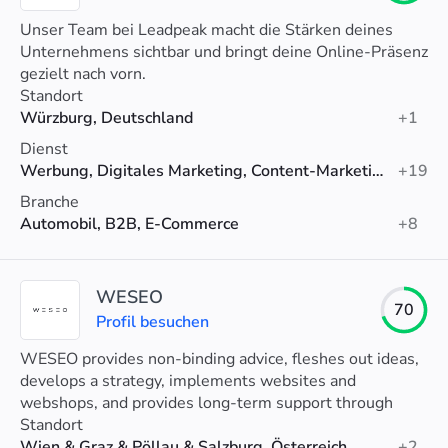
Unser Team bei Leadpeak macht die Stärken deines
Unternehmens sichtbar und bringt deine Online-Präsenz
gezielt nach vorn.
Standort
Würzburg, Deutschland
+1
Dienst
Werbung, Digitales Marketing, Content-Marketing
+19
Branche
Automobil, B2B, E-Commerce
+8
WESEO
70
Profil besuchen
WESEO provides non-binding advice, fleshes out ideas,
develops a strategy, implements websites and
webshops, and provides long-term support through
appropriate online marketing.
Standort
Wien & Graz & Pöllau & Salzburg, Österreich
+2