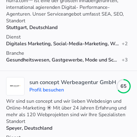
hurra.com™ ist eine der größten inhabergeführten,
international agierenden Digital- Performance-
Agenturen. Unser Serviceangebot umfasst SEA, SEO,
Display und SMA bis hin zu Bewegtbild.
Standort
Stuttgart, Deutschland
Dienst
Digitales Marketing, Social-Media-Marketing, Werbung
+2
Branche
Gesundheitswesen, Gastgewerbe, Mode und Schönheit
+3
sun concept Werbeagentur GmbH
65
Profil besuchen
Wir sind sun concept und wir lieben Webdesign und
Online-Marketing ☀️ Mit über 24 Jahren Erfahrung und
mehr als 120 Webprojekten sind wir Ihre Spezialisten
für (Web-)Design, Usability und digitales Marketing.
Standort
Speyer, Deutschland