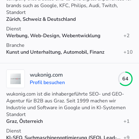
brands such as Google, KFC, Philips, Audi, Twitch,
Patagonia, eBay and more.
Standort
Zürich, Schweiz & Deutschland
Dienst
Werbung, Web-Design, Webentwicklung
+2
Branche
Kunst und Unterhaltung, Automobil, Finanz
+10
wukonig.com
64
Profil besuchen
wukonig.com ist die inhabergeführte SEO- und GEO-
Agentur für B2B aus Graz. Seit 1999 machen wir
Industrie und Software in Google und in KI-Systemen
wie ChatGPT sichtbar.
Standort
Graz, Österreich
+1
Dienst
KI-SEO, Suchmaschinenoptimierung (SEO), Lead-Generierung
+9