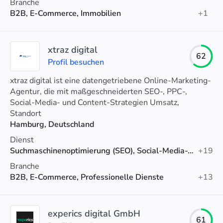
Branche
B2B, E-Commerce, Immobilien
+1
xtraz digital
62
Profil besuchen
xtraz digital ist eine datengetriebene Online-Marketing-
Agentur, die mit maßgeschneiderten SEO-, PPC-,
Social-Media- und Content-Strategien Umsatz,
Engagement und ROI ihrer Kunden steigert.
Standort
Hamburg, Deutschland
Dienst
Suchmaschinenoptimierung (SEO), Social-Media-Werbung, Google-Anzeigen
+19
Branche
B2B, E-Commerce, Professionelle Dienste
+13
experics digital GmbH
61