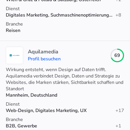
Dienst
Digitales Marketing, Suchmaschinenoptimierung (SEO), Web-Design
+8
Branche
Reisen
Aquilamedia
69
Profil besuchen
Wirkung entsteht, wenn Design auf Daten trifft.
Aquilamedia verbindet Design, Daten und Strategie zu
Websites, die Marken stärken, Sichtbarkeit schaffen und
nachweislich mehr Kunden bringen.
Standort
Mannheim, Deutschland
Dienst
Web-Design, Digitales Marketing, UX
+17
Branche
B2B, Gewerbe
+1