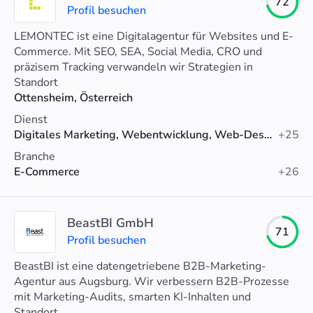
72
Profil besuchen
LEMONTEC ist eine Digitalagentur für Websites und E-
Commerce. Mit SEO, SEA, Social Media, CRO und
präzisem Tracking verwandeln wir Strategien in
messbares Wachstum.
Standort
Ottensheim, Österreich
Dienst
Digitales Marketing, Webentwicklung, Web-Design
+25
Branche
E-Commerce
+26
BeastBI GmbH
71
Profil besuchen
BeastBI ist eine datengetriebene B2B-Marketing-
Agentur aus Augsburg. Wir verbessern B2B-Prozesse
mit Marketing-Audits, smarten KI-Inhalten und
SEO/GEO Optimierung
Standort