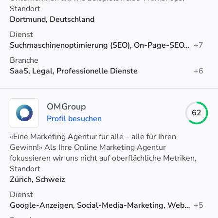
Coachings oder eine SEO Sprechstunde.
Standort
Dortmund, Deutschland
Dienst
Suchmaschinenoptimierung (SEO), On-Page-SEO, SEO-Beratung
+7
Branche
SaaS, Legal, Professionelle Dienste
+6
OMGroup
62
Profil besuchen
«Eine Marketing Agentur für alle – alle für Ihren
Gewinn!» Als Ihre Online Marketing Agentur
fokussieren wir uns nicht auf oberflächliche Metriken,
sondern auf das Wesentliche.
Standort
Zürich, Schweiz
Dienst
Google-Anzeigen, Social-Media-Marketing, Web-Design
+5