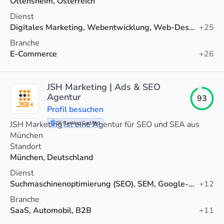
Ottensheim, Österreich
messbares Wachstum.
Dienst
Digitales Marketing, Webentwicklung, Web-Design
+25
Branche
E-Commerce
+26
JSH Marketing | Ads & SEO
Agentur
93
Profil besuchen
JSH Marketing ist eine Agentur für SEO und SEA aus
SE Ranking Certified
München
Standort
München, Deutschland
Dienst
Suchmaschinenoptimierung (SEO), SEM, Google-Anzeigen
+12
Branche
SaaS, Automobil, B2B
+11