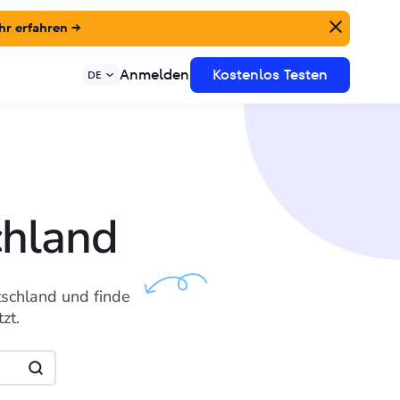
r erfahren →
Anmelden
Kostenlos Testen
DE
chland
schland und finde
zt.