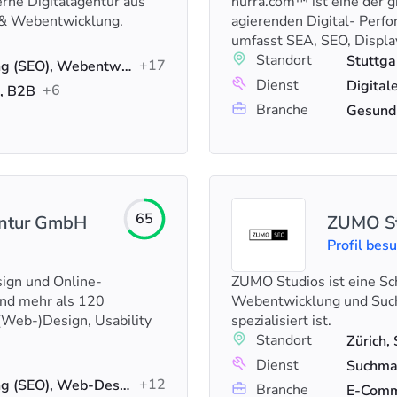
ne Digitalagentur aus
hurra.com™ ist eine der g
 & Webentwicklung.
agierenden Digital- Perf
umfasst SEA, SEO, Displa
Standort
Stuttga
+17
Suchmaschinenoptimierung (SEO), Webentwicklung, Lokales SEO
Dienst
+6
, B2B
Branche
65
entur GmbH
ZUMO St
Profil bes
sign und Online-
ZUMO Studios ist eine Sch
und mehr als 120
Webentwicklung und Suc
 (Web-)Design, Usability
spezialisiert ist.
Standort
Zürich,
Dienst
+12
Suchmaschinenoptimierung (SEO), Web-Design, Webentwicklung
Branche
E-Comm