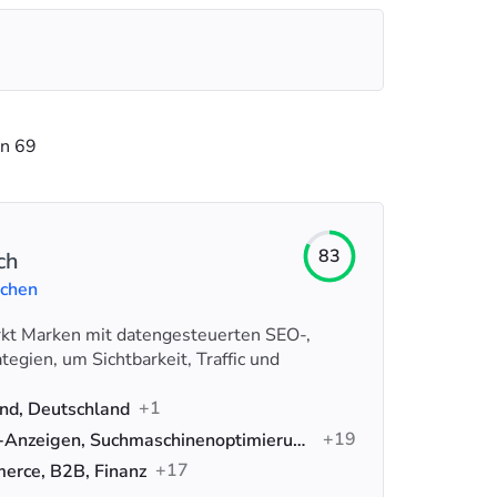
on 69
83
ch
uchen
kt Marken mit datengesteuerten SEO-,
egien, um Sichtbarkeit, Traffic und
+1
nd, Deutschland
+19
Google-Anzeigen, Suchmaschinenoptimierung (SEO), Social-Media-Werbung
+17
erce, B2B, Finanz