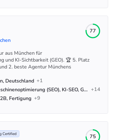
77
uchen
ur aus München für
 und KI-Sichtbarkeit (GEO). 🏆 5. Platz
und 2. beste Agentur Münchens
+1
n, Deutschland
+14
Suchmaschinenoptimierung (SEO), KI-SEO, Google-Anzeigen
+9
2B, Fertigung
 Certified
75