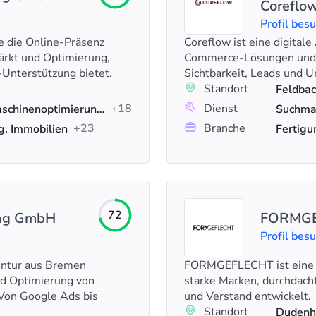
Coreflo
Profil bes
ie die Online-Präsenz
Coreflow ist eine digital
ärkt und Optimierung,
Commerce-Lösungen und 
Unterstützung bietet.
Sichtbarkeit, Leads und Um
Standort
Feldbac
+18
Dienst
Werbung, KI-SEO, Suchmaschinenoptimierung (SEO)
+23
Branche
g, Immobilien
Fertig
72
ing GmbH
FORMG
Profil bes
entur aus Bremen
FORMGEFLECHT ist eine k
nd Optimierung von
starke Marken, durchdach
 Von Google Ads bis
und Verstand entwickelt.
Standort
Dudenh