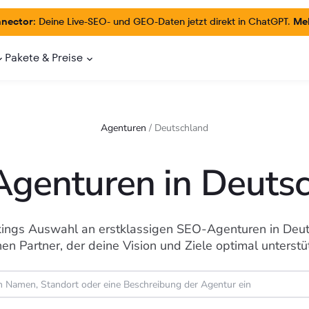
nector:
Deine Live-SEO- und GEO-Daten jetzt direkt in ChatGPT.
Meh
Pakete & Preise
Agenturen
/
Deutschland
genturen in Deuts
ings Auswahl an erstklassigen SEO-Agenturen in Deut
nen Partner, der deine Vision und Ziele optimal unterstüt