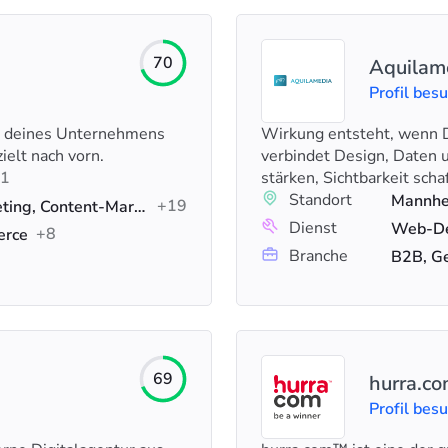
70
Aquilam
Profil bes
n deines Unternehmens
Wirkung entsteht, wenn De
ielt nach vorn.
verbindet Design, Daten 
1
stärken, Sichtbarkeit sch
Standort
Mannhe
+19
Werbung, Digitales Marketing, Content-Marketing
Dienst
Web-Des
+8
erce
Branche
B2B, G
69
hurra.c
Profil bes