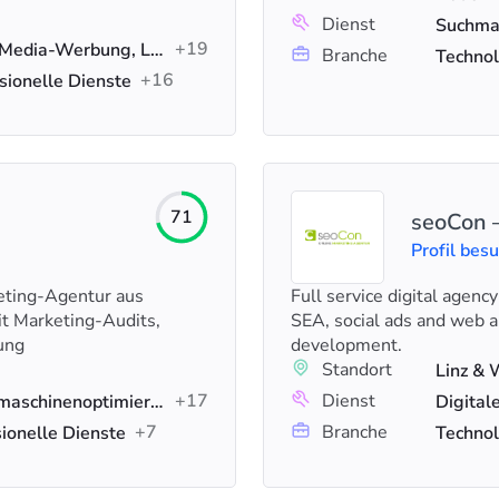
Dienst
+19
Google-Anzeigen, Social-Media-Werbung, Lead-Generierung
Branche
Technol
+16
ionelle Dienste
71
seoCon 
Profil bes
eting-Agentur aus
Full service digital agenc
t Marketing-Audits,
SEA, social ads and web 
ung
development.
Standort
+17
Dienst
Hubspot-Marketing, Suchmaschinenoptimierung (SEO), Datenanalyse
+7
Branche
ionelle Dienste
Technol