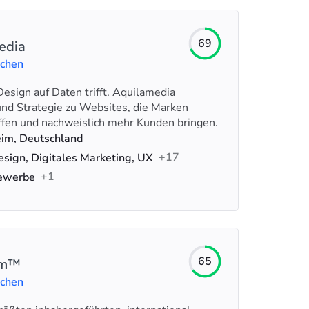
69
edia
uchen
sign auf Daten trifft. Aquilamedia
und Strategie zu Websites, die Marken
affen und nachweislich mehr Kunden bringen.
im, Deutschland
+17
ign, Digitales Marketing, UX
+1
ewerbe
65
om™
uchen