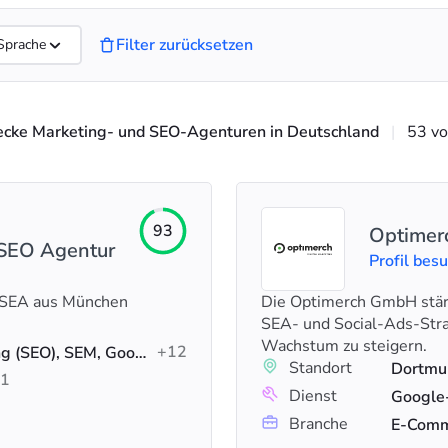
Filter zurücksetzen
Sprache
ecke Marketing- und SEO-Agenturen in Deutschland
|
53 v
93
Optimer
 SEO Agentur
Profil bes
d SEA aus München
Die Optimerch GmbH stär
SEA- und Social-Ads-Strat
Wachstum zu steigern.
+12
Suchmaschinenoptimierung (SEO), SEM, Google-Anzeigen
Standort
Dortmu
1
Dienst
Branche
E-Comm