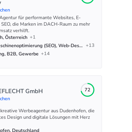
w
uchen
e Agentur für performante Websites, E-
SEO, die Marken im DACH-Raum zu mehr
satz verhilft.
+1
h, Österreich
+13
Suchmaschinenoptimierung (SEO), Web-Design, Webentwicklung
+14
ung, B2B, Gewerbe
72
EFLECHT GmbH
uchen
reative Werbeagentur aus Dudenhofen, die
tes Design und digitale Lösungen mit Herz
ofen, Deutschland