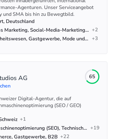
rößten inhabergeführten, international
ormance-Agenturen. Unser Serviceangebot
y und SMA bis hin zu Bewegtbild.
rt, Deutschland
+2
Digitales Marketing, Social-Media-Marketing, Werbung
+3
Gesundheitswesen, Gastgewerbe, Mode und Schönheit
65
udios AG
uchen
weizer Digital-Agentur, die auf
hmaschinenoptimierung (SEO / GEO)
+1
 Schweiz
+19
Suchmaschinenoptimierung (SEO), Technisches SEO, SEO-Beratung
+22
erce, Gastgewerbe, B2B