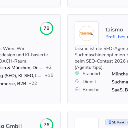
78
taismo
Profil bes
us Wien. Wir
taismo ist die SEO-Agent
bdesign und KI-basierte
Suchmaschinenoptimierung
n DACH-Raum.
beim SEO-Contest 2026 
+2
(Agenturtipp).
Innsbruck & Wien, Österreich & München, Deutschland
Standort
Münche
+15
Suchmaschinenoptimierung (SEO), KI-SEO, Lokales SEO
Dienst
+22
mmerce, B2B
Branche
SaaS, B
SE Ranking
76
ing GmbH