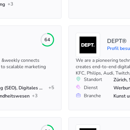
+3
ung
64
DEPT®
Profil bes
. &weekly connects
We are a pioneering tech
 to scalable marketing
creates end-to-end digita
KFC, Philips, Audi, Twitc
Standort
Zürich,
+5
Dienst
Suchmaschinenoptimierung (SEO), Digitales Marketing, Content-Marketing
Werbun
+3
Branche
undheitswesen
Kunst u