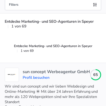
Filters
Entdecke Marketing- und SEO-Agenturen in Speyer
|
1 von 69
Entdecke Marketing- und SEO-Agenturen in Speyer
|
1 von 69
sun concept Werbeagentur GmbH
65
Profil besuchen
Wir sind sun concept und wir lieben Webdesign und
Online-Marketing ☀️ Mit über 24 Jahren Erfahrung und
mehr als 120 Webprojekten sind wir Ihre Spezialisten
für (Web-)Design, Usability und digitales Marketing.
Standort