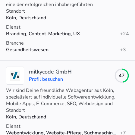
eine der erfolgreichen inhabergeführten
Kommunikationsagenturen in Deutschland und großen
Standort
Healthcare Agenturen in Europa bieten wir ein Full-
Köln, Deutschland
Service Dienstleistungsportfolio. Wir überzeugen mit
Dienst
digitalem Know-how, neuesten Technologien und
Branding, Content-Marketing, UX
+24
kreativen Ansätzen.
Branche
Gesundheitswesen
+3
milkycode GmbH
47
Profil besuchen
Wir sind Deine freundliche Webagentur aus Köln,
spezialisiert auf individuelle Softwareentwicklung,
Mobile Apps, E-Commerce, SEO, Webdesign und
Webhosting.
Standort
Köln, Deutschland
Dienst
Webentwicklung, Website-Pflege, Suchmaschinenoptimierung (SEO)
+7