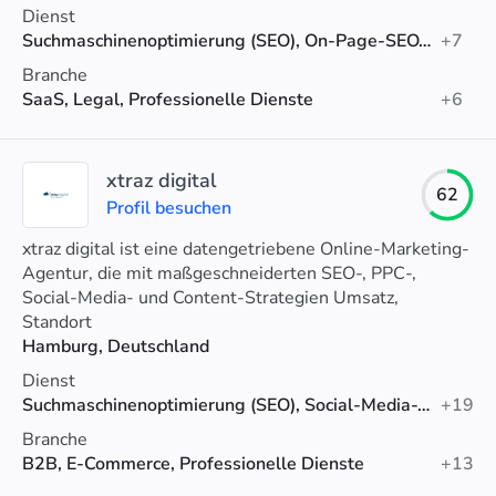
Dienst
Suchmaschinenoptimierung (SEO), On-Page-SEO, SEO-Beratung
+7
Branche
SaaS, Legal, Professionelle Dienste
+6
xtraz digital
62
Profil besuchen
xtraz digital ist eine datengetriebene Online-Marketing-
Agentur, die mit maßgeschneiderten SEO-, PPC-,
Social-Media- und Content-Strategien Umsatz,
Engagement und ROI ihrer Kunden steigert.
Standort
Hamburg, Deutschland
Dienst
Suchmaschinenoptimierung (SEO), Social-Media-Werbung, Google-Anzeigen
+19
Branche
B2B, E-Commerce, Professionelle Dienste
+13