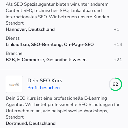
Als SEO Spezialagentur bieten wir unter anderem
Content SEO, technisches SEO, Linkaufbau und
internationales SEO. Wir betreuen unsere Kunden
persönlich und entwickeln eine individuelle SEO
Standort
Strategie.
Hannover, Deutschland
+1
Dienst
Linkaufbau, SEO-Beratung, On-Page-SEO
+14
Branche
B2B, E-Commerce, Gesundheitswesen
+21
Dein SEO Kurs
62
Profil besuchen
Dein SEO Kurs ist eine professionelle E-Learning
Agentur. Wir bietet professionelle SEO Schulungen für
Unternehmen an, wie beispielsweise Workshops,
Coachings oder eine SEO Sprechstunde.
Standort
Dortmund, Deutschland