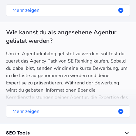
hast, kontaktiere sie für eine Beratung. Dies ist deine
Mehr zeigen
Chance, ihre Expertise, ihren Kommunikationsstil und
den vorgeschlagenen Ansatz zur Erfüllung deiner
spezifischen Bedürfnisse zu bewerten.
Wie kannst du als angesehene Agentur
gelistet werden?
Um im Agenturkatalog gelistet zu werden, solltest du
zuerst das Agency Pack von SE Ranking kaufen. Sobald
du dabei bist, senden wir dir eine kurze Bewerbung, um
in die Liste aufgenommen zu werden und deine
Expertise zu präsentieren. Während der Bewertung
wirst du gebeten, Informationen über die
Kerndienstleistungen deiner Agentur, die Expertise des
Teams, einzigartige Verkaufsargumente, bediente
Mehr zeigen
Branchen, geografischen Fokus und andere relevante
Details bereitzustellen.
SEO Tools