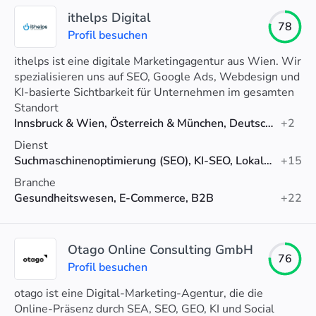
ithelps Digital
78
Profil besuchen
ithelps ist eine digitale Marketingagentur aus Wien. Wir
spezialisieren uns auf SEO, Google Ads, Webdesign und
KI-basierte Sichtbarkeit für Unternehmen im gesamten
DACH-Raum.
Standort
Innsbruck & Wien, Österreich & München, Deutschland
+2
Dienst
Suchmaschinenoptimierung (SEO), KI-SEO, Lokales SEO
+15
Branche
Gesundheitswesen, E-Commerce, B2B
+22
Otago Online Consulting GmbH
76
Profil besuchen
otago ist eine Digital-Marketing-Agentur, die die
Online-Präsenz durch SEA, SEO, GEO, KI und Social