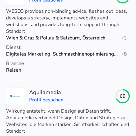
Profil besuchen
WESEO provides non-binding advice, fleshes out ideas,
develops a strategy, implements websites and
webshops, and provides long-term support through
appropriate online marketing.
Standort
Wien & Graz & Pöllau & Salzburg, Österreich
+2
Dienst
Digitales Marketing, Suchmaschinenoptimierung (SEO), Web-Design
+8
Branche
Reisen
Aquilamedia
69
Profil besuchen
Wirkung entsteht, wenn Design auf Daten trifft.
Aquilamedia verbindet Design, Daten und Strategie zu
Websites, die Marken stärken, Sichtbarkeit schaffen und
nachweislich mehr Kunden bringen.
Standort