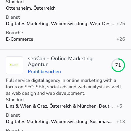
messbares Wachstum.
Standort
Ottensheim, Österreich
Dienst
Digitales Marketing, Webentwicklung, Web-Design
+25
Branche
E-Commerce
+26
seoCon – Online Marketing
Agentur
71
Profil besuchen
Full service digital agency in online marketing with a
focus on SEO, SEA, social ads and web analysis as well
as web design and web development.
Standort
Linz & Wien & Graz, Österreich & München, Deutschland & Zürich, Schweiz
+5
Dienst
Digitales Marketing, Webentwicklung, Suchmaschinenoptimierung (SEO)
+13
Branche