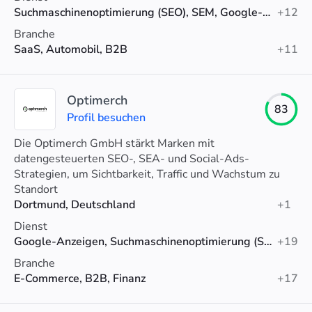
Suchmaschinenoptimierung (SEO), SEM, Google-Anzeigen
+12
Branche
SaaS, Automobil, B2B
+11
Optimerch
83
Profil besuchen
Die Optimerch GmbH stärkt Marken mit
datengesteuerten SEO-, SEA- und Social-Ads-
Strategien, um Sichtbarkeit, Traffic und Wachstum zu
steigern.
Standort
Dortmund, Deutschland
+1
Dienst
Google-Anzeigen, Suchmaschinenoptimierung (SEO), Social-Media-Werbung
+19
Branche
E-Commerce, B2B, Finanz
+17