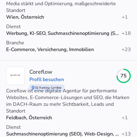
Media stärkt und Optimierung, maßgeschneiderte
Strategien und Analytics-Unterstützung bietet.
Standort
Wien, Österreich
+1
Dienst
Werbung, KI-SEO, Suchmaschinenoptimierung (SEO)
+18
Branche
E-Commerce, Versicherung, Immobilien
+23
Coreflow
75
Profil besuchen
SE Ranking Certified
Coreflow ist eine digitale Agentur für performante
Websites, E-Commerce-Lösungen und SEO, die Marken
im DACH-Raum zu mehr Sichtbarkeit, Leads und
Umsatz verhilft.
Standort
Feldbach, Österreich
+1
Dienst
Suchmaschinenoptimierung (SEO), Web-Design, Webentwicklung
+13