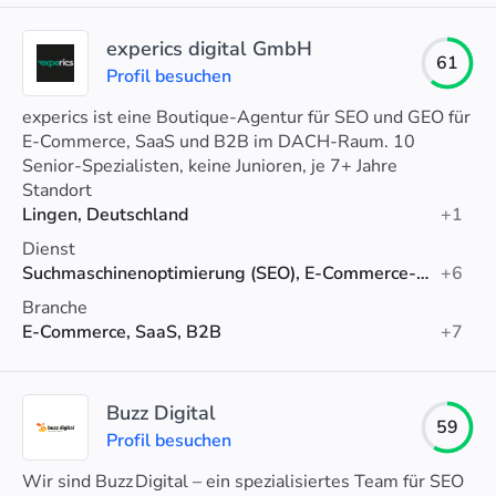
experics digital GmbH
61
Profil besuchen
experics ist eine Boutique-Agentur für SEO und GEO für
E-Commerce, SaaS und B2B im DACH-Raum. 10
Senior-Spezialisten, keine Junioren, je 7+ Jahre
Erfahrung. Gewinner European Search Awards 2025.
Standort
Lingen, Deutschland
+1
Dienst
Suchmaschinenoptimierung (SEO), E-Commerce-SEO, SEO-Beratung
+6
Branche
E-Commerce, SaaS, B2B
+7
Buzz Digital
59
Profil besuchen
Wir sind Buzz Digital – ein spezialisiertes Team für SEO