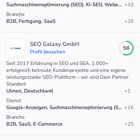
Suchmaschinenoptimierung (SEO), KI-SEO, Webentwicklung
+32
Branche
B2B, Fertigung, SaaS
+25
SEO Galaxy GmbH
58
Profil besuchen
Seit 2017 Erfahrung in SEO und SEA, 1.000+
erfolgreich betreute Kundenprojekte und eine eigene
leistungsstarke SEO-Plattform – wir sind Dein Partner
für messbar mehr Kunden durch SEO & SEA.
Standort
Ulmen, Deutschland
+1
Dienst
Google-Anzeigen, Suchmaschinenoptimierung (SEO), Linkaufbau
+16
Branche
B2B, SaaS, E-Commerce
+25