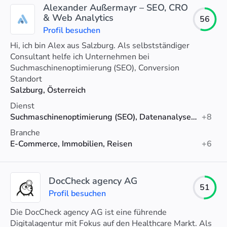
Alexander Außermayr – SEO, CRO
& Web Analytics
56
Profil besuchen
Hi, ich bin Alex aus Salzburg. Als selbstständiger
Consultant helfe ich Unternehmen bei
Suchmaschinenoptimierung (SEO), Conversion
Optimierung (CRO) und Web Analytics.
Standort
Salzburg, Österreich
Dienst
Suchmaschinenoptimierung (SEO), Datenanalyse, Conversion-Rate-Optimierung
+8
Branche
E-Commerce, Immobilien, Reisen
+6
DocCheck agency AG
51
Profil besuchen
Die DocCheck agency AG ist eine führende
Digitalagentur mit Fokus auf den Healthcare Markt. Als