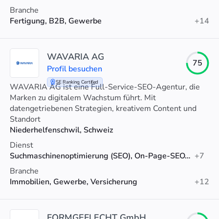
Branche
Fertigung, B2B, Gewerbe
+14
WAVARIA AG
75
Profil besuchen
SE Ranking Certified
WAVARIA AG ist eine Full-Service-SEO-Agentur, die
Marken zu digitalem Wachstum führt. Mit
datengetriebenen Strategien, kreativem Content und
technischer Exzellenz steigern wir Sichtbarkeit und
Standort
Umsatz.
Niederhelfenschwil, Schweiz
Dienst
Suchmaschinenoptimierung (SEO), On-Page-SEO, Linkaufbau
+7
Branche
Immobilien, Gewerbe, Versicherung
+12
FORMGEFLECHT GmbH