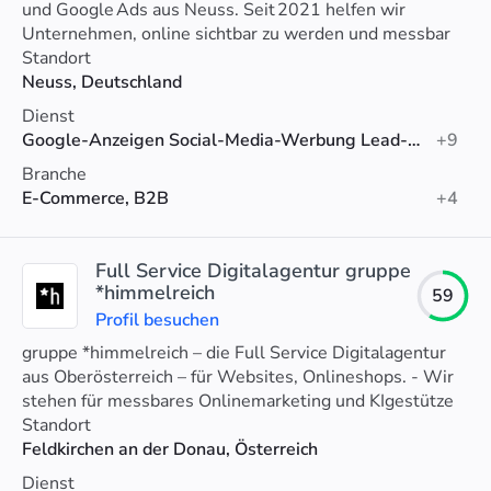
und Google Ads aus Neuss. Seit 2021 helfen wir
Unternehmen, online sichtbar zu werden und messbar
zu wachsen
Standort
Neuss, Deutschland
Dienst
Google-Anzeigen Social-Media-Werbung Lead-Generierung Suchmaschinenoptimierung (SEO), E-Commerce-SEO, PPC
+9
Branche
E-Commerce, B2B
+4
Full Service Digitalagentur gruppe
*himmelreich
59
Profil besuchen
gruppe *himmelreich – die Full Service Digitalagentur
aus Oberösterreich – für Websites, Onlineshops. - Wir
stehen für messbares Onlinemarketing und KIgestütze
Optimierung.
Standort
Feldkirchen an der Donau, Österreich
Dienst