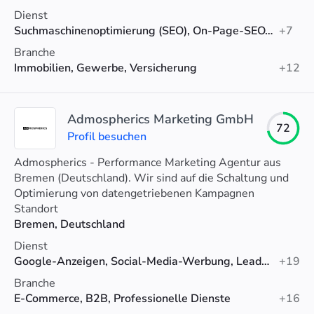
Dienst
Suchmaschinenoptimierung (SEO), On-Page-SEO, Linkaufbau
+7
Branche
Immobilien, Gewerbe, Versicherung
+12
Admospherics Marketing GmbH
72
Profil besuchen
Admospherics - Performance Marketing Agentur aus
Bremen (Deutschland). Wir sind auf die Schaltung und
Optimierung von datengetriebenen Kampagnen
spezialisiert: Von Google Ads bis TikTok.
Standort
Bremen, Deutschland
Dienst
Google-Anzeigen, Social-Media-Werbung, Lead-Generierung
+19
Branche
E-Commerce, B2B, Professionelle Dienste
+16