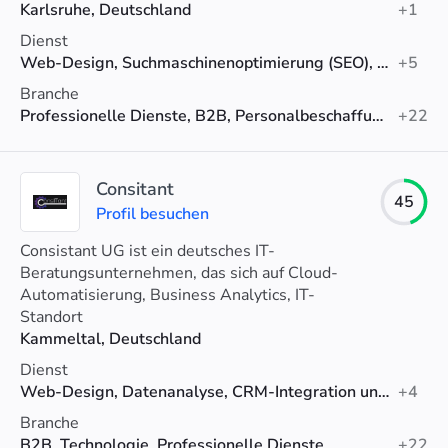
Karlsruhe, Deutschland
+1
Dienst
Web-Design, Suchmaschinenoptimierung (SEO), Social-Media-Marketing
+5
Branche
Professionelle Dienste, B2B, Personalbeschaffung
+22
Consitant
45
Profil besuchen
Consistant UG ist ein deutsches IT-
Beratungsunternehmen, das sich auf Cloud-
Automatisierung, Business Analytics, IT-
Strategieberatung, Webdesign, Microsoft 365-Dienste
Standort
und umfassenden Kundensupport spezialisiert hat.
Kammeltal, Deutschland
Dienst
Web-Design, Datenanalyse, CRM-Integration und -Migration
+4
Branche
B2B, Technologie, Professionelle Dienste
+22