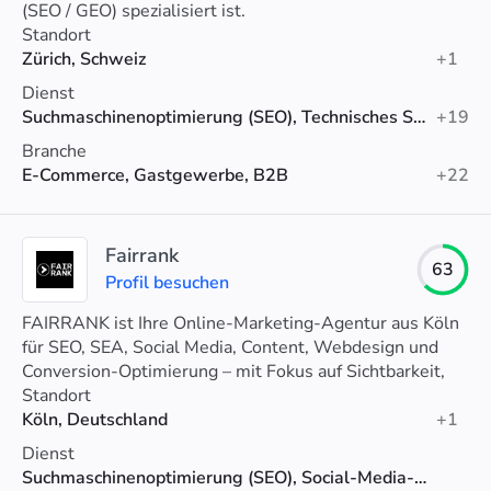
(SEO / GEO) spezialisiert ist.
Standort
Zürich, Schweiz
+1
Dienst
Suchmaschinenoptimierung (SEO), Technisches SEO, SEO-Beratung
+19
Branche
E-Commerce, Gastgewerbe, B2B
+22
Fairrank
63
Profil besuchen
FAIRRANK ist Ihre Online-Marketing-Agentur aus Köln
für SEO, SEA, Social Media, Content, Webdesign und
Conversion-Optimierung – mit Fokus auf Sichtbarkeit,
Leads und Wachstum.
Standort
Köln, Deutschland
+1
Dienst
Suchmaschinenoptimierung (SEO), Social-Media-Marketing, PPC