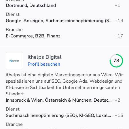
Dortmund, Deutschland
+1
Dienst
Google-Anzeigen, Suchmaschinenoptimierung (SEO), Social-Media-Werbung
+19
Branche
E-Commerce, B2B, Finanz
+17
ithelps Digital
78
Profil besuchen
ithelps ist eine digitale Marketingagentur aus Wien. Wir
spezialisieren uns auf SEO, Google Ads, Webdesign und
KI-basierte Sichtbarkeit für Unternehmen im gesamten
DACH-Raum.
Standort
Innsbruck & Wien, Österreich & München, Deutschland
+2
Dienst
Suchmaschinenoptimierung (SEO), KI-SEO, Lokales SEO
+15
Branche