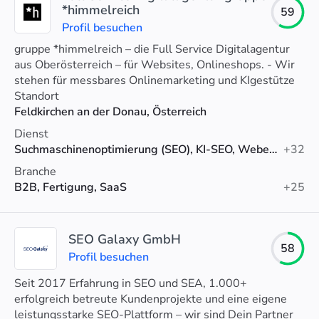
*himmelreich
59
Profil besuchen
gruppe *himmelreich – die Full Service Digitalagentur
aus Oberösterreich – für Websites, Onlineshops. - Wir
stehen für messbares Onlinemarketing und KIgestütze
Optimierung.
Standort
Feldkirchen an der Donau, Österreich
Dienst
Suchmaschinenoptimierung (SEO), KI-SEO, Webentwicklung
+32
Branche
B2B, Fertigung, SaaS
+25
SEO Galaxy GmbH
58
Profil besuchen
Seit 2017 Erfahrung in SEO und SEA, 1.000+
erfolgreich betreute Kundenprojekte und eine eigene
leistungsstarke SEO-Plattform – wir sind Dein Partner