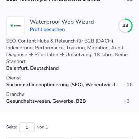
Waterproof Web Wizard
44
Profil besuchen
SEO, Content Hubs & Relaunch für B2B (DACH).
Indexierung, Performance, Tracking, Migration, Audit.
Diagnose → Prioritäten → Umsetzung. 18 Jahre. Keine
Versprechen, keine Garantien, saubere Arbeit
Standort
Baienfurt, Deutschland
Dienst
Suchmaschinenoptimierung (SEO), Webentwicklung, SEO-Audit
+16
Branche
Gesundheitswesen, Gewerbe, B2B
+3
Seite:
von
1