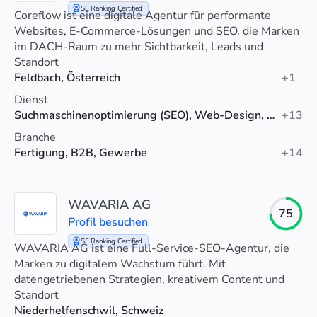
SE Ranking Certified
Coreflow ist eine digitale Agentur für performante
Websites, E-Commerce-Lösungen und SEO, die Marken
im DACH-Raum zu mehr Sichtbarkeit, Leads und
Umsatz verhilft.
Standort
Feldbach, Österreich
+1
Dienst
Suchmaschinenoptimierung (SEO), Web-Design, Webentwicklung
+13
Branche
Fertigung, B2B, Gewerbe
+14
WAVARIA AG
75
Profil besuchen
SE Ranking Certified
WAVARIA AG ist eine Full-Service-SEO-Agentur, die
Marken zu digitalem Wachstum führt. Mit
datengetriebenen Strategien, kreativem Content und
technischer Exzellenz steigern wir Sichtbarkeit und
Standort
Umsatz.
Niederhelfenschwil, Schweiz