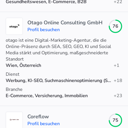
Gesundheitswesen, E-Commerce, B2B
+22
Otago Online Consulting GmbH
76
Profil besuchen
otago ist eine Digital-Marketing-Agentur, die die
Online-Präsenz durch SEA, SEO, GEO, KI und Social
Media stärkt und Optimierung, maßgeschneiderte
Strategien und Analytics-Unterstützung bietet.
Standort
Wien, Österreich
+1
Dienst
Werbung, KI-SEO, Suchmaschinenoptimierung (SEO)
+18
Branche
E-Commerce, Versicherung, Immobilien
+23
Coreflow
75
Profil besuchen