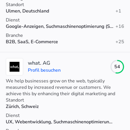
für messbar mehr Kunden durch SEO & SEA.
Standort
Ulmen, Deutschland
+1
Dienst
Google-Anzeigen, Suchmaschinenoptimierung (SEO), Linkaufbau
+16
Branche
B2B, SaaS, E-Commerce
+25
what. AG
54
Profil besuchen
We help businesses grow on the web, typically
measured by increased revenue or customers. We
achieve this by enhancing their digital marketing and
websites.
Standort
Zürich, Schweiz
Dienst
UX, Webentwicklung, Suchmaschinenoptimierung (SEO)