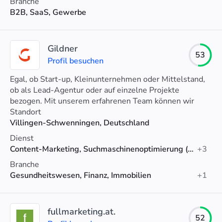
Branche
B2B, SaaS, Gewerbe
Gildner
53
Profil besuchen
Egal, ob Start-up, Kleinunternehmen oder Mittelstand,
ob als Lead-Agentur oder auf einzelne Projekte
bezogen. Mit unserem erfahrenen Team können wir
sämtliche Kompetenzen bei uns im Haus abbilden.
Standort
Villingen-Schwenningen, Deutschland
Dienst
Content-Marketing, Suchmaschinenoptimierung (SEO), Social-Media-Marketing
+3
Branche
Gesundheitswesen, Finanz, Immobilien
+1
fullmarketing.at.
52