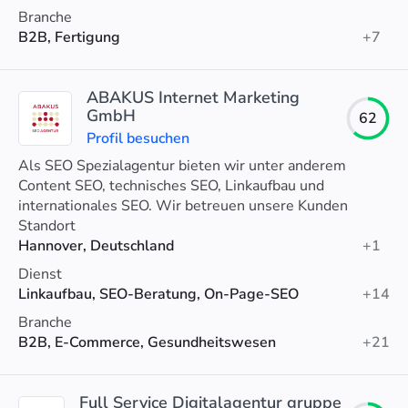
Branche
B2B, Fertigung
+7
ABAKUS Internet Marketing
GmbH
62
Profil besuchen
Als SEO Spezialagentur bieten wir unter anderem
Content SEO, technisches SEO, Linkaufbau und
internationales SEO. Wir betreuen unsere Kunden
persönlich und entwickeln eine individuelle SEO
Standort
Strategie.
Hannover, Deutschland
+1
Dienst
Linkaufbau, SEO-Beratung, On-Page-SEO
+14
Branche
B2B, E-Commerce, Gesundheitswesen
+21
Full Service Digitalagentur gruppe