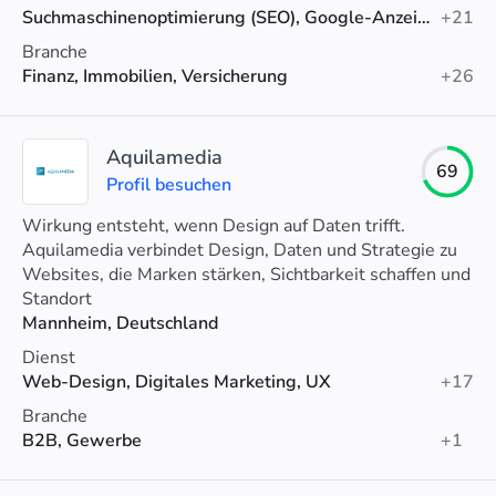
Suchmaschinenoptimierung (SEO), Google-Anzeigen, Web-Design
+21
Branche
Finanz, Immobilien, Versicherung
+26
Aquilamedia
69
Profil besuchen
Wirkung entsteht, wenn Design auf Daten trifft.
Aquilamedia verbindet Design, Daten und Strategie zu
Websites, die Marken stärken, Sichtbarkeit schaffen und
nachweislich mehr Kunden bringen.
Standort
Mannheim, Deutschland
Dienst
Web-Design, Digitales Marketing, UX
+17
Branche
B2B, Gewerbe
+1