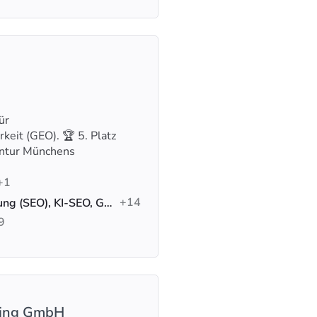
ür
eit (GEO). 🏆 5. Platz
entur Münchens
+1
+14
Suchmaschinenoptimierung (SEO), KI-SEO, Google-Anzeigen
9
ting GmbH