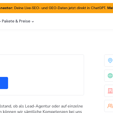
nector:
Deine Live-SEO- und GEO-Daten jetzt direkt in ChatGPT.
Meh
Pakete & Preise
lstand, ob als Lead-Agentur oder auf einzelne
m können wir sämtliche Kompetenzen bei uns