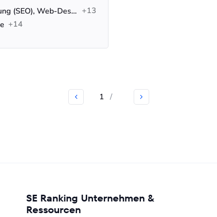
+13
Suchmaschinenoptimierung (SEO), Web-Design, Webentwicklung
+14
be
1
/
SE Ranking Unternehmen &
Ressourcen