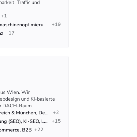
rkeit, Traffic und
+1
+19
Google-Anzeigen, Suchmaschinenoptimierung (SEO), Social-Media-Werbung
+17
nz
 aus Wien. Wir
ebdesign und KI-basierte
ten DACH-Raum.
+2
Innsbruck & Wien, Österreich & München, Deutschland
+15
Suchmaschinenoptimierung (SEO), KI-SEO, Lokales SEO
+22
Commerce, B2B