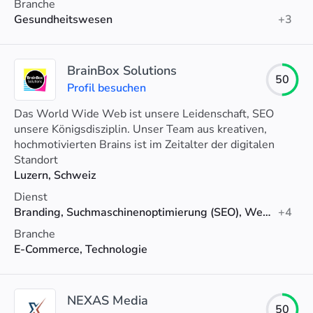
Branche
Gesundheitswesen
+3
BrainBox Solutions
50
Profil besuchen
Das World Wide Web ist unsere Leidenschaft, SEO
unsere Königsdisziplin. Unser Team aus kreativen,
hochmotivierten Brains ist im Zeitalter der digitalen
Medien zuhause und kennt die Tricks.
Standort
Luzern, Schweiz
Dienst
Branding, Suchmaschinenoptimierung (SEO), Werbung
+4
Branche
E-Commerce, Technologie
NEXAS Media
50