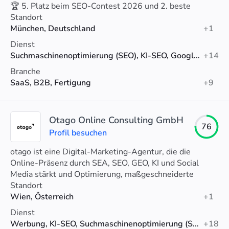
🏆 5. Platz beim SEO-Contest 2026 und 2. beste
Agentur Münchens (Agenturtipp).
Standort
München, Deutschland
+1
Dienst
Suchmaschinenoptimierung (SEO), KI-SEO, Google-Anzeigen
+14
Branche
SaaS, B2B, Fertigung
+9
Otago Online Consulting GmbH
76
Profil besuchen
otago ist eine Digital-Marketing-Agentur, die die
Online-Präsenz durch SEA, SEO, GEO, KI und Social
Media stärkt und Optimierung, maßgeschneiderte
Strategien und Analytics-Unterstützung bietet.
Standort
Wien, Österreich
+1
Dienst
Werbung, KI-SEO, Suchmaschinenoptimierung (SEO)
+18