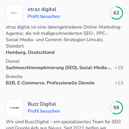
xtraz digital
62
Profil besuchen
xtraz digital ist eine datengetriebene Online-Marketing-
Agentur, die mit maßgeschneiderten SEO-, PPC-,
Social-Media- und Content-Strategien Umsatz,
Engagement und ROI ihrer Kunden steigert.
Standort
Hamburg, Deutschland
Dienst
Suchmaschinenoptimierung (SEO), Social-Media-Werbung, Google-Anzeigen
+19
Branche
B2B, E-Commerce, Professionelle Dienste
+13
Buzz Digital
59
Profil besuchen
Wir sind Buzz Digital – ein spezialisiertes Team für SEO
und Google Ads aus Neuss. Seit 2021 helfen wir