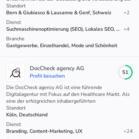
Leistung ihrer Kommunikation durch Beratung.
Standort
Bern & Giubiasco & Lausanne & Genf, Schweiz
+2
Dienst
Suchmaschinenoptimierung (SEO), Lokales SEO, Social-Media-Marketing
+4
Branche
Gastgewerbe, Einzelhandel, Mode und Schönheit
DocCheck agency AG
51
Profil besuchen
Die DocCheck agency AG ist eine führende
Digitalagentur mit Fokus auf den Healthcare Markt. Als
eine der erfolgreichen inhabergeführten
Kommunikationsagenturen in Deutschland und großen
Standort
Healthcare Agenturen in Europa bieten wir ein Full-
Köln, Deutschland
Service Dienstleistungsportfolio. Wir überzeugen mit
Dienst
digitalem Know-how, neuesten Technologien und
Branding, Content-Marketing, UX
+24
kreativen Ansätzen.