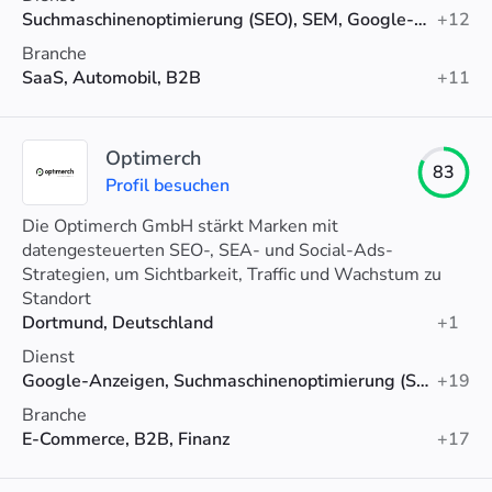
Suchmaschinenoptimierung (SEO), SEM, Google-Anzeigen
+12
Branche
SaaS, Automobil, B2B
+11
Optimerch
83
Profil besuchen
Die Optimerch GmbH stärkt Marken mit
datengesteuerten SEO-, SEA- und Social-Ads-
Strategien, um Sichtbarkeit, Traffic und Wachstum zu
steigern.
Standort
Dortmund, Deutschland
+1
Dienst
Google-Anzeigen, Suchmaschinenoptimierung (SEO), Social-Media-Werbung
+19
Branche
E-Commerce, B2B, Finanz
+17