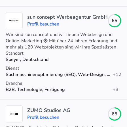
sun concept Werbeagentur GmbH
65
Profil besuchen
Wir sind sun concept und wir lieben Webdesign und
Online-Marketing ☀️ Mit über 24 Jahren Erfahrung und
mehr als 120 Webprojekten sind wir Ihre Spezialisten
für (Web-)Design, Usability und digitales Marketing.
Standort
Speyer, Deutschland
Dienst
Suchmaschinenoptimierung (SEO), Web-Design, Webentwicklung
+12
Branche
B2B, Technologie, Fertigung
+3
ZUMO Studios AG
65
Profil besuchen