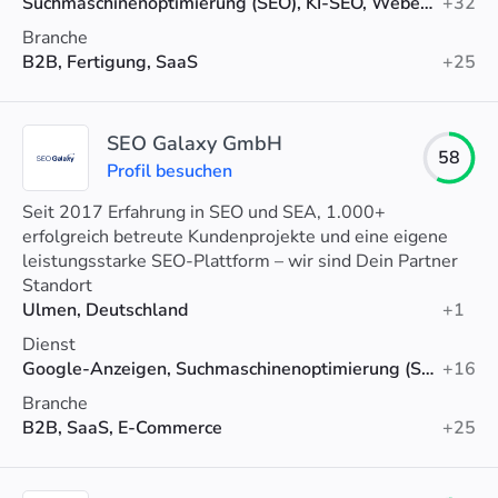
Suchmaschinenoptimierung (SEO), KI-SEO, Webentwicklung
+32
Branche
B2B, Fertigung, SaaS
+25
SEO Galaxy GmbH
58
Profil besuchen
Seit 2017 Erfahrung in SEO und SEA, 1.000+
erfolgreich betreute Kundenprojekte und eine eigene
leistungsstarke SEO-Plattform – wir sind Dein Partner
für messbar mehr Kunden durch SEO & SEA.
Standort
Ulmen, Deutschland
+1
Dienst
Google-Anzeigen, Suchmaschinenoptimierung (SEO), Linkaufbau
+16
Branche
B2B, SaaS, E-Commerce
+25