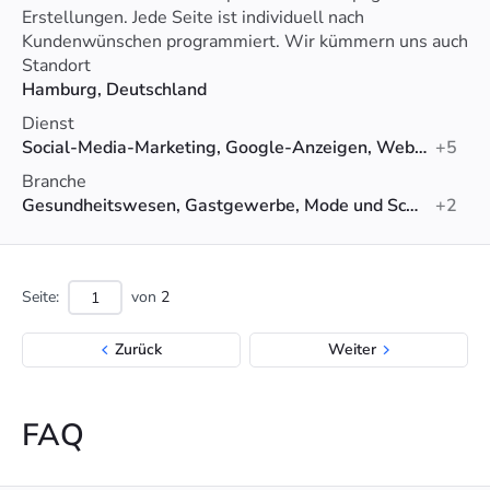
Erstellungen. Jede Seite ist individuell nach
Kundenwünschen programmiert. Wir kümmern uns auch
um Wartung und Pflege! So kann sich der Kunde um
Standort
sein Kerngeschäft kümmern.
Hamburg, Deutschland
Dienst
Social-Media-Marketing, Google-Anzeigen, Web-Design
+5
Branche
Gesundheitswesen, Gastgewerbe, Mode und Schönheit
+2
Seite:
von
2
Zurück
Weiter
FAQ