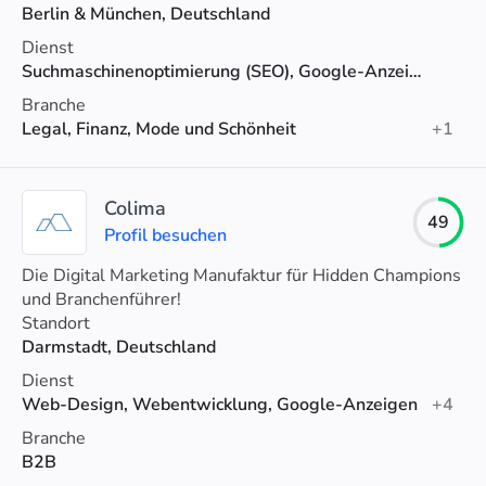
auf den vorderen Plätzen bei Google, helfen wir
Berlin & München, Deutschland
Unternehmen dabei, die richtigen Zielgruppen genau
Dienst
dort abzuholen, wo sie sich auch aufhalten.
Suchmaschinenoptimierung (SEO), Google-Anzeigen, Social-Media-Werbung
Branche
Legal, Finanz, Mode und Schönheit
+1
Colima
49
Profil besuchen
Die Digital Marketing Manufaktur für Hidden Champions
und Branchenführer!
Standort
Darmstadt, Deutschland
Dienst
Web-Design, Webentwicklung, Google-Anzeigen
+4
Branche
B2B