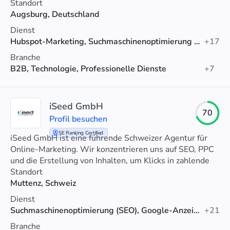
SEO/GEO Optimierung
Standort
Augsburg, Deutschland
Dienst
Hubspot-Marketing, Suchmaschinenoptimierung (SEO), Datenanalyse
+17
Branche
B2B, Technologie, Professionelle Dienste
+7
iSeed GmbH
70
Profil besuchen
SE Ranking Certified
iSeed GmbH ist eine führende Schweizer Agentur für
Online-Marketing. Wir konzentrieren uns auf SEO, PPC
und die Erstellung von Inhalten, um Klicks in zahlende
Kunden zu verwandeln.
Standort
Muttenz, Schweiz
Dienst
Suchmaschinenoptimierung (SEO), Google-Anzeigen, Web-Design
+21
Branche