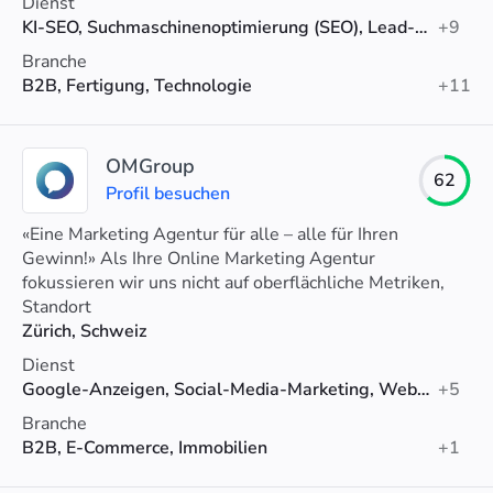
Dienst
KI-SEO, Suchmaschinenoptimierung (SEO), Lead-Generierung
+9
Branche
B2B, Fertigung, Technologie
+11
OMGroup
62
Profil besuchen
«Eine Marketing Agentur für alle – alle für Ihren
Gewinn!» Als Ihre Online Marketing Agentur
fokussieren wir uns nicht auf oberflächliche Metriken,
sondern auf das Wesentliche.
Standort
Zürich, Schweiz
Dienst
Google-Anzeigen, Social-Media-Marketing, Web-Design
+5
Branche
B2B, E-Commerce, Immobilien
+1