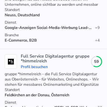
Unternehmen, online sichtbar zu werden und messbar
zu wachsen
Standort
Neuss, Deutschland
Dienst
Google-Anzeigen Social-Media-Werbung Lead-Generierung Suchmaschinenoptimierung (SEO), E-Commerce-SEO, PPC
+9
Branche
E-Commerce, B2B
+4
Full Service Digitalagentur gruppe
*himmelreich
59
Profil besuchen
gruppe *himmelreich – die Full Service Digitalagentur
aus Oberösterreich – für Websites, Onlineshops. - Wir
stehen für messbares Onlinemarketing und KIgestütze
Optimierung.
Standort
Feldkirchen an der Donau, Österreich
Dienst