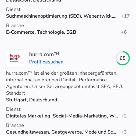
Düsseldorf, Deutschland
Dienst
Suchmaschinenoptimierung (SEO), Webentwicklung, Lokales SEO
+17
Branche
E-Commerce, Technologie, B2B
+6
hurra.com™
65
Profil besuchen
hurra.com™ ist eine der größten inhabergeführten,
international agierenden Digital- Performance-
Agenturen. Unser Serviceangebot umfasst SEA, SEO,
Display und SMA bis hin zu Bewegtbild.
Standort
Stuttgart, Deutschland
Dienst
Digitales Marketing, Social-Media-Marketing, Werbung
+2
Branche
Gesundheitswesen, Gastgewerbe, Mode und Schönheit
+3