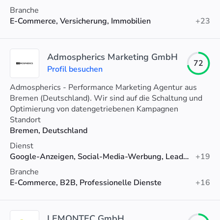
Branche
E-Commerce, Versicherung, Immobilien
+23
Admospherics Marketing GmbH
72
Profil besuchen
Admospherics - Performance Marketing Agentur aus
Bremen (Deutschland). Wir sind auf die Schaltung und
Optimierung von datengetriebenen Kampagnen
spezialisiert: Von Google Ads bis TikTok.
Standort
Bremen, Deutschland
Dienst
Google-Anzeigen, Social-Media-Werbung, Lead-Generierung
+19
Branche
E-Commerce, B2B, Professionelle Dienste
+16
LEMONTEC GmbH