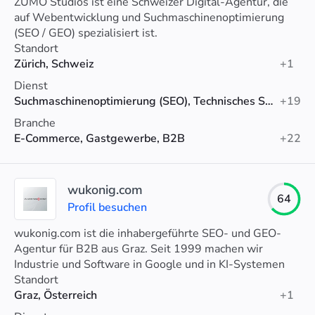
ZUMO Studios ist eine Schweizer Digital-Agentur, die
auf Webentwicklung und Suchmaschinenoptimierung
(SEO / GEO) spezialisiert ist.
Standort
Zürich, Schweiz
+1
Dienst
Suchmaschinenoptimierung (SEO), Technisches SEO, SEO-Beratung
+19
Branche
E-Commerce, Gastgewerbe, B2B
+22
wukonig.com
64
Profil besuchen
wukonig.com ist die inhabergeführte SEO- und GEO-
Agentur für B2B aus Graz. Seit 1999 machen wir
Industrie und Software in Google und in KI-Systemen
wie ChatGPT sichtbar.
Standort
Graz, Österreich
+1