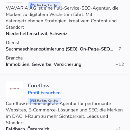
SE Ranking Certified
WAVARIA AG ist eine Full-Service-SEO-Agentur, die
Marken zu digitalem Wachstum führt. Mit
datengetriebenen Strategien, kreativem Content und
technischer Exzellenz steigern wir Sichtbarkeit und
Standort
Umsatz.
Niederhelfenschwil, Schweiz
Dienst
Suchmaschinenoptimierung (SEO), On-Page-SEO, Linkaufbau
+7
Branche
Immobilien, Gewerbe, Versicherung
+12
Coreflow
Profil besuchen
SE Ranking Certified
Coreflow ist eine digitale Agentur für performante
Websites, E-Commerce-Lösungen und SEO, die Marken
im DACH-Raum zu mehr Sichtbarkeit, Leads und
Umsatz verhilft.
Standort
Feldbach, Österreich
+1