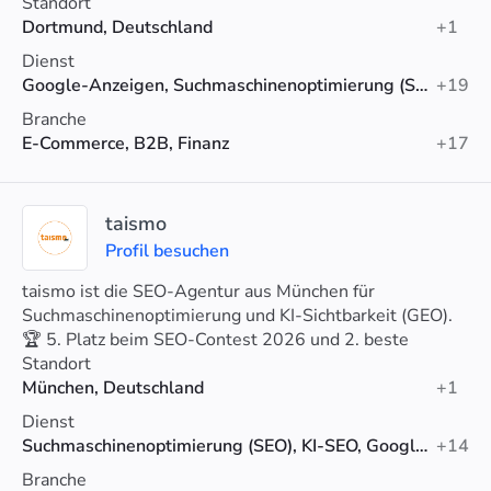
steigern.
Standort
Dortmund, Deutschland
+1
Dienst
Google-Anzeigen, Suchmaschinenoptimierung (SEO), Social-Media-Werbung
+19
Branche
E-Commerce, B2B, Finanz
+17
taismo
Profil besuchen
taismo ist die SEO-Agentur aus München für
Suchmaschinenoptimierung und KI-Sichtbarkeit (GEO).
🏆 5. Platz beim SEO-Contest 2026 und 2. beste
Agentur Münchens (Agenturtipp).
Standort
München, Deutschland
+1
Dienst
Suchmaschinenoptimierung (SEO), KI-SEO, Google-Anzeigen
+14
Branche