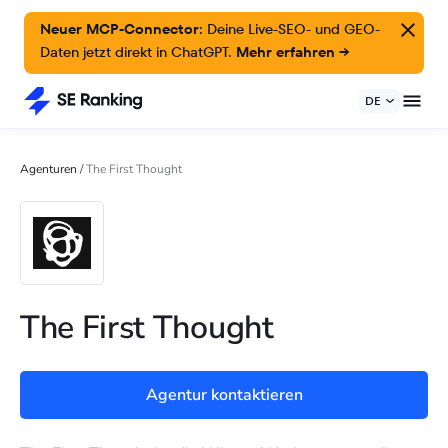
Neuer MCP-Connector:
Deine Live-SEO- und GEO-
Daten jetzt direkt in ChatGPT.
Mehr erfahren →
DE
Agenturen
/
The First Thought
The First Thought
Agentur kontaktieren