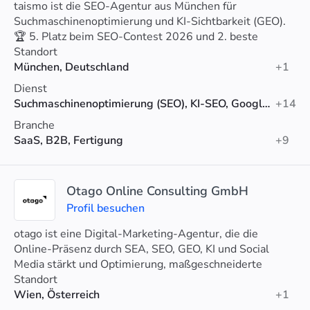
taismo ist die SEO-Agentur aus München für
Suchmaschinenoptimierung und KI-Sichtbarkeit (GEO).
🏆 5. Platz beim SEO-Contest 2026 und 2. beste
Agentur Münchens (Agenturtipp).
Standort
München, Deutschland
+1
Dienst
Suchmaschinenoptimierung (SEO), KI-SEO, Google-Anzeigen
+14
Branche
SaaS, B2B, Fertigung
+9
Otago Online Consulting GmbH
Profil besuchen
otago ist eine Digital-Marketing-Agentur, die die
Online-Präsenz durch SEA, SEO, GEO, KI und Social
Media stärkt und Optimierung, maßgeschneiderte
Strategien und Analytics-Unterstützung bietet.
Standort
Wien, Österreich
+1