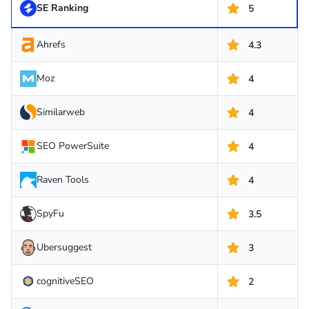
SE Ranking
5
Ahrefs
4.3
Moz
4
Similarweb
4
SEO PowerSuite
4
Raven Tools
4
SpyFu
3.5
Ubersuggest
3
cognitiveSEO
2