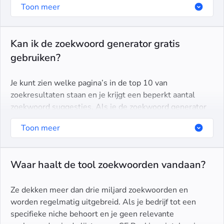
om ze over je content te verdelen.
Toon meer
Kan ik de zoekwoord generator gratis
gebruiken?
Je kunt zien welke pagina’s in de top 10 van
zoekresultaten staan en je krijgt een beperkt aantal
zoekwoord suggesties. Als je de zoekwoord generator
volledig wilt gebruiken, kun je jezelf aanmelden voor
Toon meer
een gratis proefperiode van 14 dagen.
Waar haalt de tool zoekwoorden vandaan?
Ze dekken meer dan drie miljard zoekwoorden en
worden regelmatig uitgebreid. Als je bedrijf tot een
specifieke niche behoort en je geen relevante