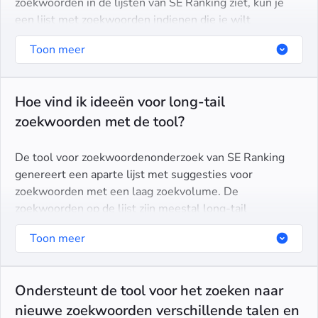
zoekwoorden in de lijsten van SE Ranking ziet, kun je
een lijst met zoekwoorden indienen die je wilt
analyseren. Deze worden vervolgens binnen een maand
Toon meer
aan onze databases toegevoegd.
Hoe vind ik ideeën voor long-tail
zoekwoorden met de tool?
De tool voor zoekwoordenonderzoek van SE Ranking
genereert een aparte lijst met suggesties voor
zoekwoorden met een laag zoekvolume. De
zoekwoorden op de lijst zijn meestal long-tail
zoektermen. Ze bestaan uit meer dan 3 woorden en
Toon meer
weerspiegelen zeer specifieke zoekintenties.
Ondersteunt de tool voor het zoeken naar
nieuwe zoekwoorden verschillende talen en