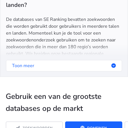
landen?
De databases van SE Ranking bevatten zoekwoorden
die worden gebruikt door gebruikers in meerdere talen
en landen. Momenteel kun je de tool voor een
zoekwoordenonderzoek gebruiken om te zoeken naar
zoekwoorden die in meer dan 180 regio’s worden
gebruikt. We breiden onze bestaande regionale
databases elke maand uit en laten ons bereik groeien
Toon meer
door regelmatig nieuwe markten toe te voegen.
Gebruik een van de grootste
databases op de markt
ZOEKWOORDEN
DOMEINEN