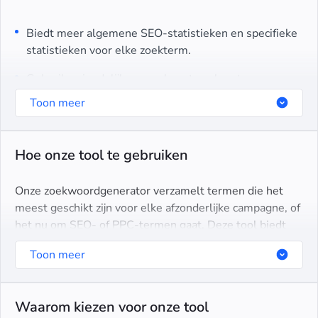
Biedt meer algemene SEO-statistieken en specifieke
statistieken voor elke zoekterm.
Gebruiksvriendelijke aanpak met veel sorteer- en
filtermogelijkheden.
Toon meer
Hoe onze tool te gebruiken
Onze
zoekwoordgenerator
verzamelt termen die het
meest geschikt zijn voor elke afzonderlijke campagne, of
het nu om SEO- of PPC-termen gaat. Deze tool biedt
ook alle benodigde gegevens en statistieken, zodat je
Toon meer
geen giswerk hoeft te doen.
Waarom kiezen voor onze tool