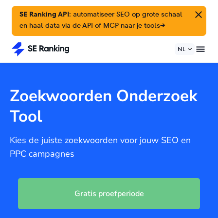
SE Ranking API:
automatiseer SEO op grote schaal
en haal data via de API of MCP naar je tools
→
NL
Zoekwoorden Onderzoek
Tool
Kies de juiste zoekwoorden voor jouw SEO en
PPC campagnes
Gratis proefperiode