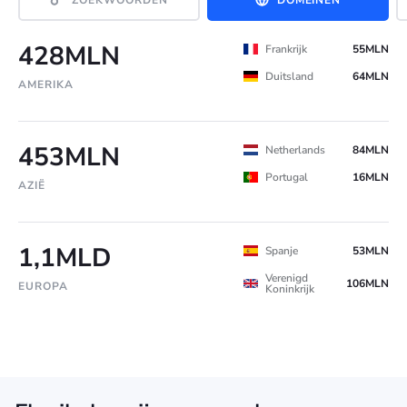
428MLN
Frankrijk
55MLN
Duitsland
64MLN
AMERIKA
453MLN
Netherlands
84MLN
Portugal
16MLN
AZIË
1,1MLD
Spanje
53MLN
Verenigd
106MLN
EUROPA
Koninkrijk