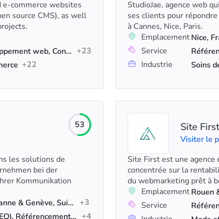
and e-commerce websites
StudioJae, agence web q
pen source CMS), as well
ses clients pour répondre 
rojects.
à Cannes, Nice, Paris.
Emplacement
Nice, F
+23
Service
Marketing Digital, Développement web, Conseil en référencement
+22
Industrie
merce
53
Site Firs
Visiter le p
ns les solutions de
Site First est une agence
ernehmen bei der
concentrée sur la rentabi
ihrer Kommunikation
du webmarketing prêt à bo
Emplacement
Rouen &
+3
Berne & Giubiasco & Lausanne & Genève, Suisse & France
Service
+4
Référencement naturel (SEO), Référencement local, Marketing des médias sociaux