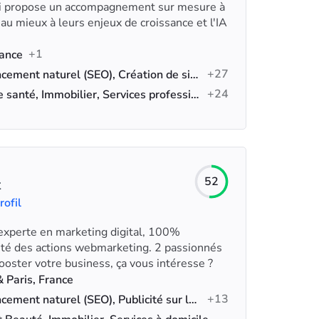
ui propose un accompagnement sur mesure à
au mieux à leurs enjeux de croissance et l'IA
+1
rance
+27
Référencement naturel (SEO), Création de sites web, SEO IA
+24
Soins de santé, Immobilier, Services professionnels
52
t
rofil
 experte en marketing digital, 100%
lité des actions webmarketing. 2 passionnés
oster votre business, ça vous intéresse ?
 Paris, France
+13
Référencement naturel (SEO), Publicité sur les réseaux sociaux, Analyse des données