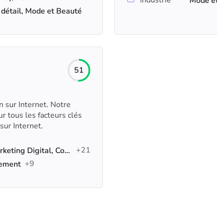
Industrie
Mode et
 détail, Mode et Beauté
51
 sur Internet. Notre
r tous les facteurs clés
sur Internet.
+21
Création de sites web, Marketing Digital, Conseil en référencement
+9
tement