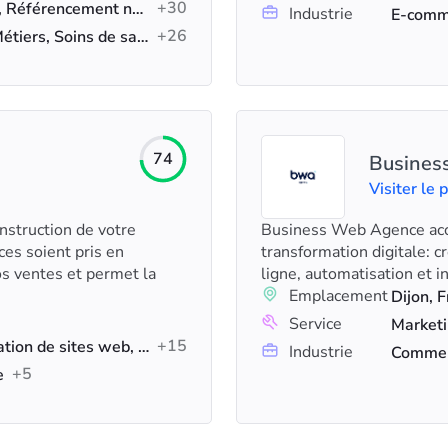
+30
SEO IA, Annonces Google, Référencement naturel (SEO)
Industrie
E-comme
+26
Services professionnels, Métiers, Soins de santé
74
Busines
Visiter le p
nstruction de votre
Business Web Agence acc
ces soient pris en
transformation digitale: c
vos ventes et permet la
ligne, automatisation et i
Emplacement
Dijon, 
Service
+15
Développement web, Création de sites web, Intégration et migration CRM
Industrie
+5
e