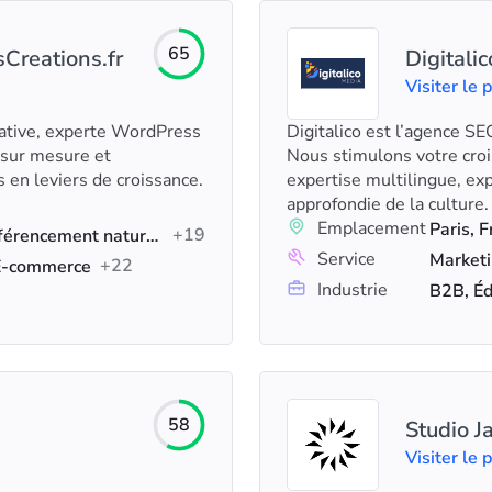
65
Creations.fr
Digitalic
Visiter le p
éative, experte WordPress
Digitalico est l’agence S
s sur mesure et
Nous stimulons votre croi
 en leviers de croissance.
expertise multilingue, ex
approfondie de la culture.
Emplacement
Paris, 
+19
Création de sites web, Référencement naturel (SEO), Annonces Google
Service
+22
 E-commerce
Industrie
B2B, Éd
58
Studio J
Visiter le p