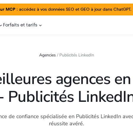
ur MCP :
accédez à vos données SEO et GEO à jour dans ChatGPT.
Forfaits et tarifs
Agencies
/
Publicités LinkedIn
illeures agences en
- Publicités LinkedI
ce de confiance spécialisée en Publicités LinkedIn avec
réussite avéré.