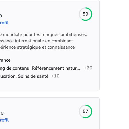
59
o
rofil
EO mondiale pour les marques ambitieuses.
ssance internationale en combinant
périence stratégique et connaissance
France
+20
Marketing de contenu, Référencement naturel (SEO), Référencement technique
+10
ucation, Soins de santé
57
ae
rofil