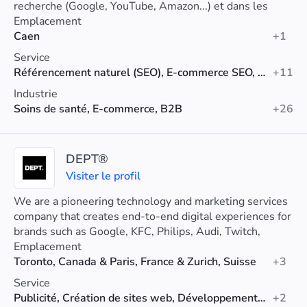
recherche (Google, YouTube, Amazon...) et dans les
réponses des chatbots IA (ChatGPT...).
Emplacement
Caen
+1
Service
Référencement naturel (SEO), E-commerce SEO, Audit SEO
+11
Industrie
Soins de santé, E-commerce, B2B
+26
DEPT®
Visiter le profil
We are a pioneering technology and marketing services
company that creates end-to-end digital experiences for
brands such as Google, KFC, Philips, Audi, Twitch,
Patagonia, eBay and more.
Emplacement
Toronto, Canada & Paris, France & Zurich, Suisse
+3
Service
Publicité, Création de sites web, Développement web
+2