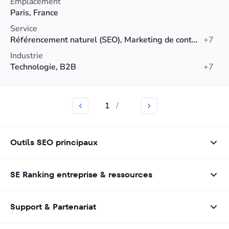
sociaux.
Emplacement
Paris, France
Service
Référencement naturel (SEO), Marketing de contenu, Conseil en référencement
+7
Industrie
Technologie, B2B
+7
1
/
Outils SEO principaux
SE Ranking entreprise & ressources
Support & Partenariat