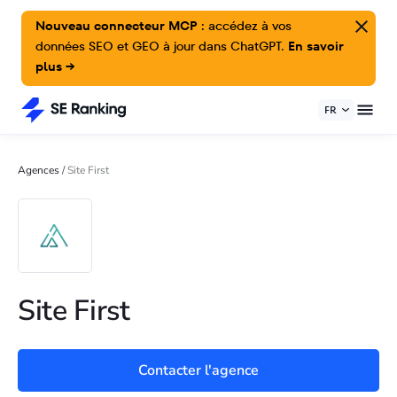
Nouveau connecteur MCP :
accédez à vos
données SEO et GEO à jour dans ChatGPT.
En savoir
plus →
FR
Agences
/
Site First
Site First
Contacter l'agence