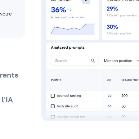
 votre
érents
l'IA