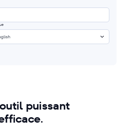
ue
nglish
util puissant
efficace.