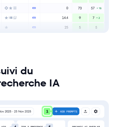
uivi du
recherche IA
1
4
5