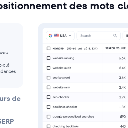
ositionnement des mots cl
 web
t-clé
endances
urs de
 SERP