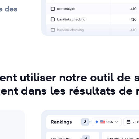
e des
ganisez
ic
t utiliser notre outil de s
ent dans les résultats de 
3
6