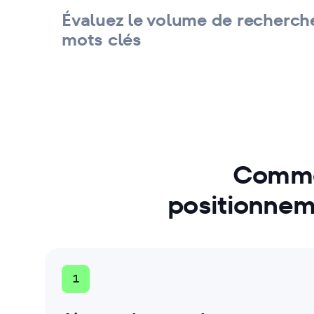
Évaluez le volume de recherch
mots clés
Définissez des URL cibles et or
vos mots clés
Filtrez la liste de mots clés
Analysez les prévisions de traf
Commen
positionnem
1