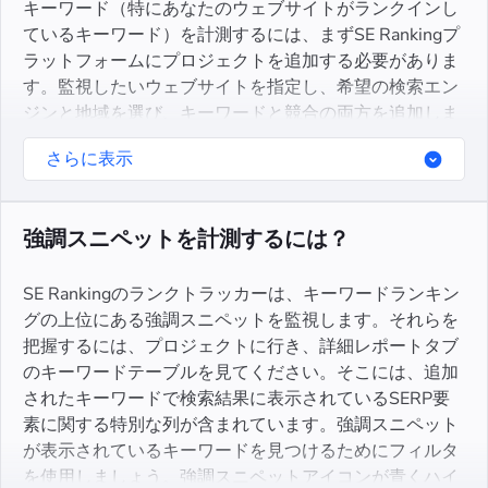
キーワード（特にあなたのウェブサイトがランクインし
ているキーワード）を計測するには、まずSE Rankingプ
ラットフォームにプロジェクトを追加する必要がありま
す。監視したいウェブサイトを指定し、希望の検索エン
ジンと地域を選び、キーワードと競合の両方を追加しま
す。そうすると、ツールはすぐにランキングデータの収
さらに表示
集を開始し、毎日の順位更新を表示します。
強調スニペットを計測するには？
SE Rankingのランクトラッカーは、キーワードランキン
グの上位にある強調スニペットを監視します。それらを
把握するには、プロジェクトに行き、詳細レポートタブ
のキーワードテーブルを見てください。そこには、追加
されたキーワードで検索結果に表示されているSERP要
素に関する特別な列が含まれています。強調スニペット
が表示されているキーワードを見つけるためにフィルタ
を使用しましょう。強調スニペットアイコンが青くハイ