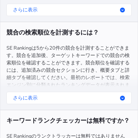
ライトされていれば、あなたのウェブサイトがその枠内
さらに表示
に掲載されていることを意味します。
競合の検索順位を計測するには？
SE Rankingは5から20件の競合を計測することができま
す。競合を追加後、ターゲットキーワードでの競合の検
索順位を確認することができます。競合順位を確認する
には、追加済みの競合セクションに行き、概要タブと詳
細タブを確認してください。最初のレポートでは、検索
エンジン別に分類されたランキングデータが表示されま
す。2つ目のレポートでは、競合ごとにキーワードラン
さらに表示
キングの詳細が表示されます。
キーワードランクチェッカーは無料ですか？
SE Rankingのランクトラッカーは無料ではありません