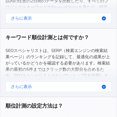
以内の任意の2日間のデータを比較したり、すべてのプ
ロジェクトキーワードのShare of Voiceを見たり、特定
のグループや個々のキーワードをフィルタリングしたり
さらに表示
することができます。
キーワード順位計測とは何ですか？
SEOスペシャリストは、SERP（検索エンジンの検索結
果ページ）のランキングを記録して、最適化の成果が上
がっているかどうかを確認する必要があります。検索結
果の最初の5件まではクリック数の大部分を占めるた
め、SEOスペシャリストはたいていトップ5を目指しま
す。適切な最適化によって、サイトのターゲットキーワ
さらに表示
ードの順位は徐々に向上していきます。
順位計測の設定方法は？