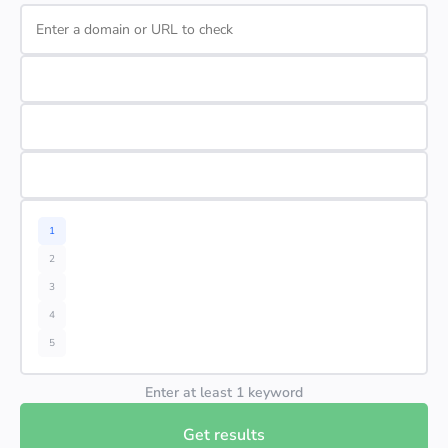
1
2
3
4
5
Enter at least 1 keyword
Get results