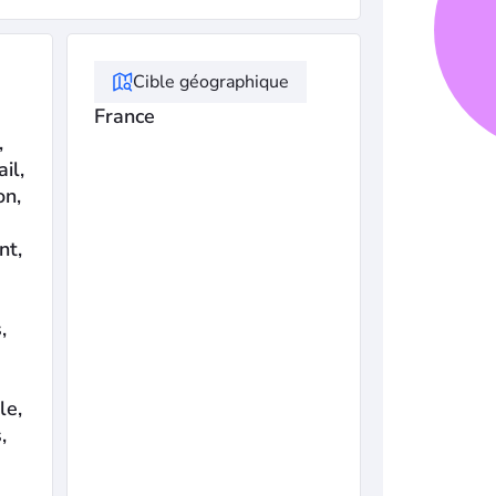
Cible géographique
France
,
il,
on,
nt,
,
le,
,