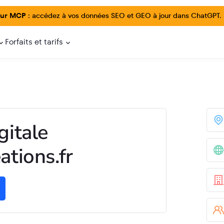
ur MCP :
accédez à vos données SEO et GEO à jour dans ChatGPT.
Forfaits et tarifs
gitale
tions.fr