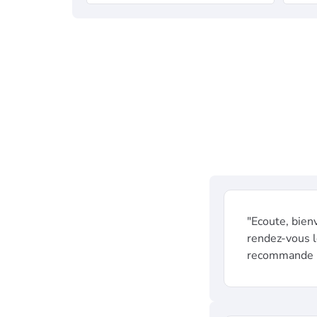
"Ecoute, bienv
rendez-vous l
recommande p