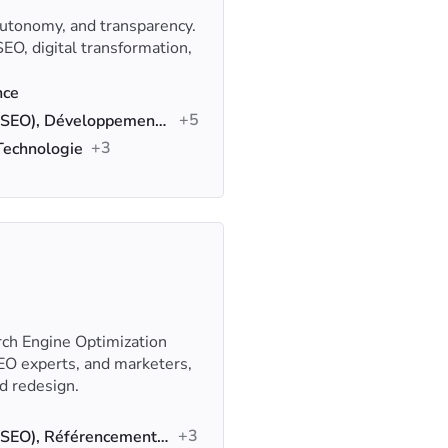
autonomy, and transparency.
SEO, digital transformation,
nce
+5
Référencement naturel (SEO), Développement web, Création de sites web
+3
 Technologie
rch Engine Optimization
EO experts, and marketers,
d redesign.
+3
Référencement naturel (SEO), Référencement local, E-commerce SEO