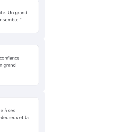
ite. Un grand
 ensemble."
confiance
un grand
ée à ses
haleureux et la