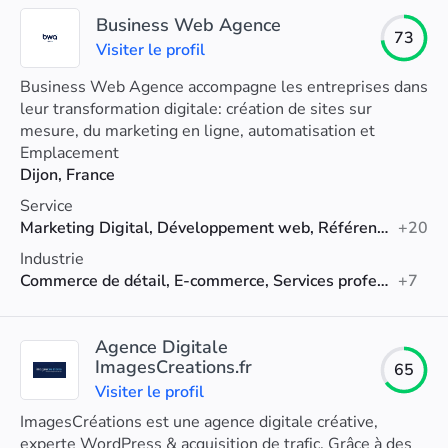
Business Web Agence
73
Visiter le profil
Business Web Agence accompagne les entreprises dans
leur transformation digitale: création de sites sur
mesure, du marketing en ligne, automatisation et
intégration de l'IA dans leur processus métier.
Emplacement
Dijon, France
Service
Marketing Digital, Développement web, Référencement naturel (SEO)
+20
Industrie
Commerce de détail, E-commerce, Services professionnels
+7
Agence Digitale
ImagesCreations.fr
65
Visiter le profil
ImagesCréations est une agence digitale créative,
experte WordPress & acquisition de trafic. Grâce à des