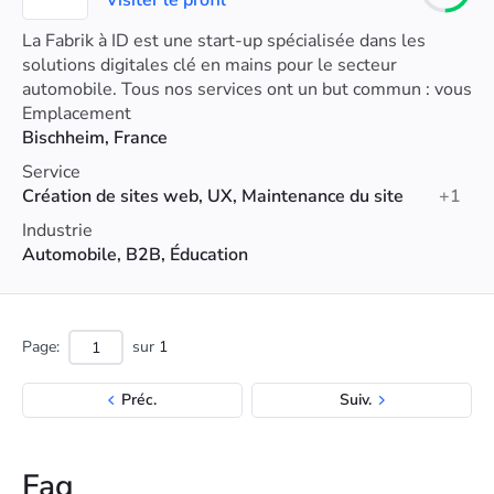
Visiter le profil
La Fabrik à ID est une start-up spécialisée dans les
solutions digitales clé en mains pour le secteur
automobile. Tous nos services ont un but commun : vous
accompagner dans la transition digitale de votre groupe.
Emplacement
Bischheim, France
Service
Création de sites web, UX, Maintenance du site
+1
Industrie
Automobile, B2B, Éducation
Page:
sur
1
Préc.
Suiv.
Faq