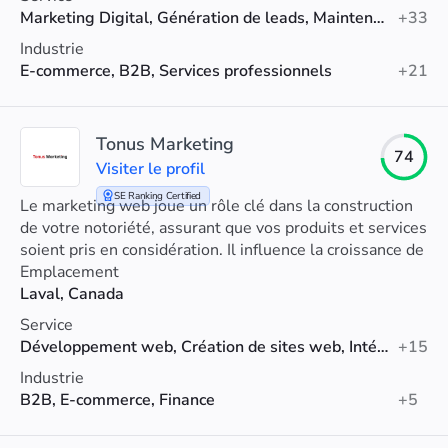
Marketing Digital, Génération de leads, Maintenance du site
+33
Industrie
E-commerce, B2B, Services professionnels
+21
Tonus Marketing
74
Visiter le profil
SE Ranking Certified
Le marketing web joue un rôle clé dans la construction
de votre notoriété, assurant que vos produits et services
soient pris en considération. Il influence la croissance de
vos ventes et permet la fidélisation de vos clients.
Emplacement
Laval, Canada
Service
Développement web, Création de sites web, Intégration et migration CRM
+15
Industrie
B2B, E-commerce, Finance
+5