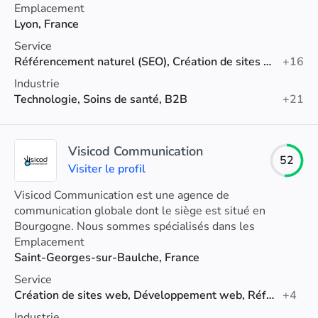
Emplacement
Lyon, France
Service
Référencement naturel (SEO), Création de sites web, Maintenance du site
+16
Industrie
Technologie, Soins de santé, B2B
+21
Visicod Communication
52
Visiter le profil
Visicod Communication est une agence de
communication globale dont le siège est situé en
Bourgogne. Nous sommes spécialisés dans les
solutions internet et les supports papier.
Emplacement
Saint-Georges-sur-Baulche, France
Service
Création de sites web, Développement web, Référencement naturel (SEO)
+4
Industrie