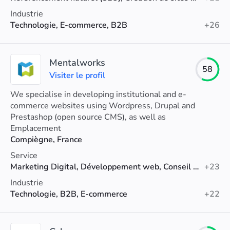
Industrie
Technologie, E-commerce, B2B
+26
Mentalworks
58
Visiter le profil
We specialise in developing institutional and e-
commerce websites using Wordpress, Drupal and
Prestashop (open source CMS), as well as
PHP/Symfony-Sylius for more ambitious projects.
Emplacement
Compiègne, France
Service
Marketing Digital, Développement web, Conseil en référencement
+23
Industrie
Technologie, B2B, E-commerce
+22