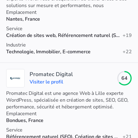
solutions sur mesure et performantes, nous
transformons vos projets en leviers de croissance.
Emplacement
Nantes, France
Service
Création de sites web, Référencement naturel (SEO), Annonces Google
+19
Industrie
Technologie, Immobilier, E-commerce
+22
Promatec Digital
64
Visiter le profil
Promatec Digital est une agence Web à Lille experte
WordPress, spécialisée en création de sites, SEO, GEO,
performance, sécurité et hébergement optimisé.
Emplacement
Bondues, France
Service
Référencement naturel (SEO), Création de sites web, Développement web
+21