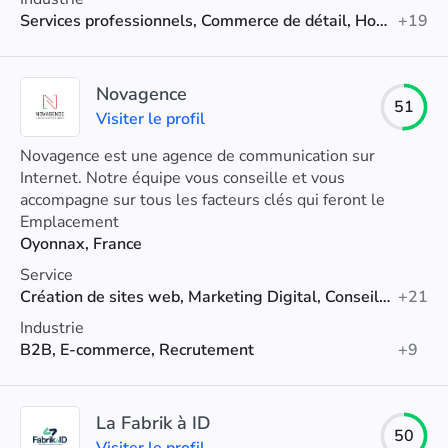
Services professionnels, Commerce de détail, Hospitalité
+19
Novagence
51
Visiter le profil
Novagence est une agence de communication sur
Internet. Notre équipe vous conseille et vous
accompagne sur tous les facteurs clés qui feront le
succès de votre communication sur Internet.
Emplacement
Oyonnax, France
Service
Création de sites web, Marketing Digital, Conseil en référencement
+21
Industrie
B2B, E-commerce, Recrutement
+9
La Fabrik à ID
50