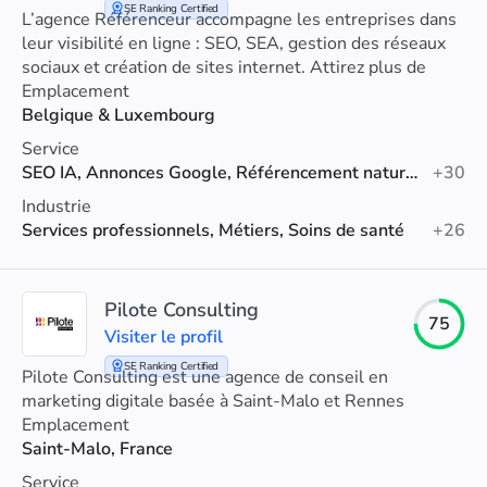
SE Ranking Certified
L’agence Référenceur accompagne les entreprises dans
leur visibilité en ligne : SEO, SEA, gestion des réseaux
sociaux et création de sites internet. Attirez plus de
clients via votre site internet.
Emplacement
Belgique & Luxembourg
Service
SEO IA, Annonces Google, Référencement naturel (SEO)
+30
Industrie
Services professionnels, Métiers, Soins de santé
+26
Pilote Consulting
75
Visiter le profil
SE Ranking Certified
Pilote Consulting est une agence de conseil en
marketing digitale basée à Saint-Malo et Rennes
Emplacement
Saint-Malo, France
Service