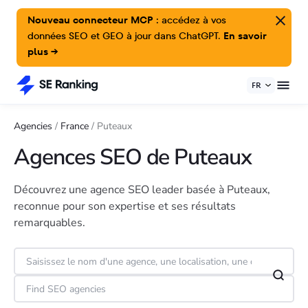
Nouveau connecteur MCP :
accédez à vos
données SEO et GEO à jour dans ChatGPT.
En savoir
plus →
FR
Agencies
/
France
/
Puteaux
Agences SEO de Puteaux
Découvrez une agence SEO leader basée à Puteaux,
reconnue pour son expertise et ses résultats
remarquables.