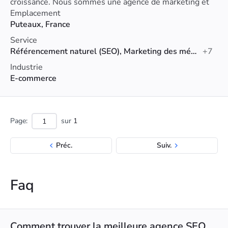
croissance. Nous sommes une agence de marketing et
de communication à taille humaine, accessible et
Emplacement
disponible.
Puteaux, France
Service
Référencement naturel (SEO), Marketing des médias sociaux, Branding
+7
Industrie
E-commerce
Page:
sur
1
Préc.
Suiv.
Faq
Comment trouver la meilleure agence SEO