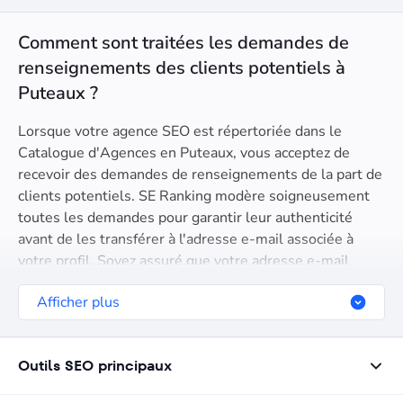
Comment sont traitées les demandes de
renseignements des clients potentiels à
Puteaux ?
Lorsque votre agence SEO est répertoriée dans le
Catalogue d'Agences en Puteaux, vous acceptez de
recevoir des demandes de renseignements de la part de
clients potentiels. SE Ranking modère soigneusement
toutes les demandes pour garantir leur authenticité
avant de les transférer à l'adresse e-mail associée à
votre profil. Soyez assuré que votre adresse e-mail
reste confidentielle et n'est pas partagée avec les
Afficher plus
clients. Nous envoyons les demandes directement dans
votre boîte de réception. En étant répertorié parmi les
meilleures agences SEO en Puteaux, vous consentez à
Outils SEO principaux
l'utilisation de votre adresse e-mail à cette fin et vous
vous engagez à répondre rapidement. Ce processus