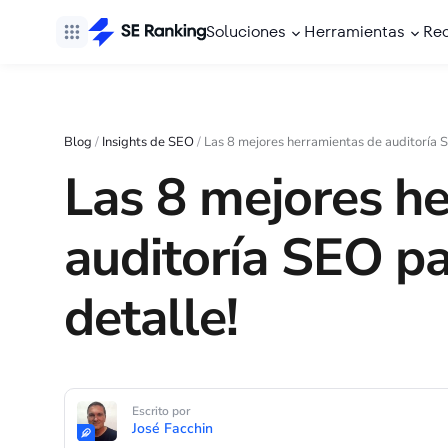
Soluciones
Herramientas
Re
Blog
/
Insights de SEO
/
Las 8 mejores herramientas de auditoría 
Las 8 mejores h
auditoría SEO p
detalle!
Escrito por
José Facchin