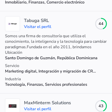
Inmobiliario, Finanzas, Comercio electrónico
Tabuga SRL
44
Visitar el perfil
Somos una firma de consultoría que utiliza el
conocimiento, la inteligencia y la tecnología para cambiar
paradigmas.Fundada en el año 2011, brindamos
servicios a líderes de industria en múltiples mercados
Ubicación
de Iberoamérica.
Santo Domingo de Guzmán, República Dominicana
Servicio
Marketing digital, Integración y migración de CRM, Consultoría SEO
Industria
Tecnología, Finanzas, Servicios profesionales
MaxMinterm Solutions
43
Visitar el perfil