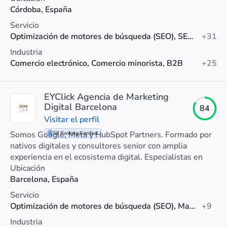
Córdoba, España
Servicio
Optimización de motores de búsqueda (SEO), SEO local, Auditoría SEO
+31
Industria
Comercio electrónico, Comercio minorista, B2B
+25
EYClick Agencia de Marketing
Digital Barcelona
84
Visitar el perfil
Somos Google, Meta y HubSpot Partners. Formado por
SE Ranking Certified
nativos digitales y consultores senior con amplia
experiencia en el ecosistema digital. Especialistas en
PYMES y ecommerce.
Ubicación
Barcelona, España
Servicio
Optimización de motores de búsqueda (SEO), Marketing digital, Marketing de contenidos
+9
Industria