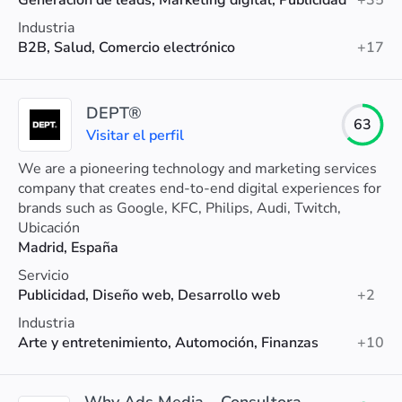
Generación de leads, Marketing digital, Publicidad
+35
Industria
B2B, Salud, Comercio electrónico
+17
DEPT®
63
Visitar el perfil
We are a pioneering technology and marketing services
company that creates end-to-end digital experiences for
brands such as Google, KFC, Philips, Audi, Twitch,
Patagonia, eBay and more.
Ubicación
Madrid, España
Servicio
Publicidad, Diseño web, Desarrollo web
+2
Industria
Arte y entretenimiento, Automoción, Finanzas
+10