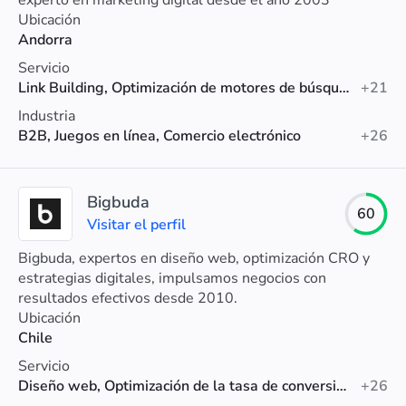
experto en marketing digital desde el año 2003
especializado en proyectos de alto tráfico.
Ubicación
Andorra
Servicio
Link Building, Optimización de motores de búsqueda (SEO), SEO para comercio electrónico
+21
Industria
B2B, Juegos en línea, Comercio electrónico
+26
Bigbuda
60
Visitar el perfil
Bigbuda, expertos en diseño web, optimización CRO y
estrategias digitales, impulsamos negocios con
resultados efectivos desde 2010.
Ubicación
Chile
Servicio
Diseño web, Optimización de la tasa de conversión, Marketing digital
+26