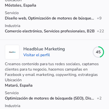
Ubicación
Móstoles, España
Servicio
Diseño web, Optimización de motores de búsqueda (SEO), Email Marketing
+9
Industria
Comercio electrónico, Servicios profesionales, B2B
+22
Headblue Marketing
45
Visitar el perfil
Creamos contenido para tus redes sociales, captamos
clientes para tu negocio, hacemos campañas en
Facebook y email marketing, copywriting, estrategias
creativas, videos promocionales, la web de tu marca y
Ubicación
muchas cosas mas.
Mataró, España
Servicio
Optimización de motores de búsqueda (SEO), Diseño web, UX
+2
Industria