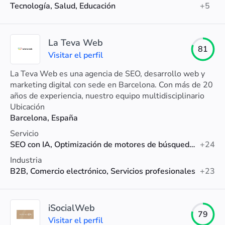
Tecnología, Salud, Educación
+5
La Teva Web
81
Visitar el perfil
La Teva Web es una agencia de SEO, desarrollo web y
marketing digital con sede en Barcelona. Con más de 20
años de experiencia, nuestro equipo multidisciplinario
trabaja de la mano contigo para mejorar tu visibilidad
Ubicación
online, atraer más tráfico cualificado y, lo más
Barcelona, España
importante, aumentar tus conversiones.
Servicio
SEO con IA, Optimización de motores de búsqueda (SEO), Diseño web
+24
Industria
B2B, Comercio electrónico, Servicios profesionales
+23
iSocialWeb
79
Visitar el perfil