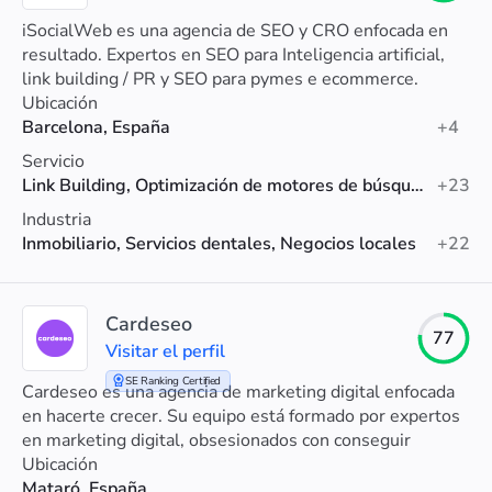
iSocialWeb es una agencia de SEO y CRO enfocada en
resultado. Expertos en SEO para Inteligencia artificial,
link building / PR y SEO para pymes e ecommerce.
Ubicación
Barcelona, España
+4
Servicio
Link Building, Optimización de motores de búsqueda (SEO), SEO para Shopify
+23
Industria
Inmobiliario, Servicios dentales, Negocios locales
+22
Cardeseo
77
Visitar el perfil
SE Ranking Certified
Cardeseo es una agencia de marketing digital enfocada
en hacerte crecer. Su equipo está formado por expertos
en marketing digital, obsesionados con conseguir
resultados para sus clientes
Ubicación
Mataró, España