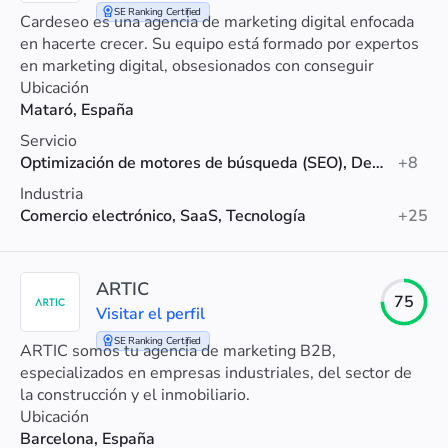
SE Ranking Certified
Cardeseo es una agencia de marketing digital enfocada
en hacerte crecer. Su equipo está formado por expertos
en marketing digital, obsesionados con conseguir
resultados para sus clientes
Ubicación
Mataró, España
Servicio
Optimización de motores de búsqueda (SEO), Desarrollo web, Marketing en redes sociales
+8
Industria
Comercio electrónico, SaaS, Tecnología
+25
ARTIC
75
Visitar el perfil
SE Ranking Certified
ARTIC somos tu agencia de marketing B2B,
especializados en empresas industriales, del sector de
la construcción y el inmobiliario.
Ubicación
Barcelona, España