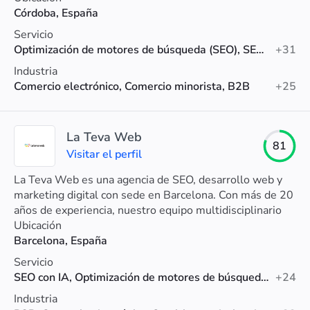
Córdoba, España
Servicio
Optimización de motores de búsqueda (SEO), SEO local, Auditoría SEO
+31
Industria
Comercio electrónico, Comercio minorista, B2B
+25
La Teva Web
81
Visitar el perfil
La Teva Web es una agencia de SEO, desarrollo web y
marketing digital con sede en Barcelona. Con más de 20
años de experiencia, nuestro equipo multidisciplinario
trabaja de la mano contigo para mejorar tu visibilidad
Ubicación
online, atraer más tráfico cualificado y, lo más
Barcelona, España
importante, aumentar tus conversiones.
Servicio
SEO con IA, Optimización de motores de búsqueda (SEO), Diseño web
+24
Industria