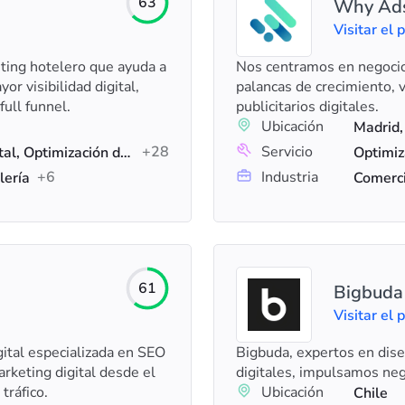
63
Why Ads 
Visitar el p
ting hotelero que ayuda a
Nos centramos en negocios
r visibilidad digital,
palancas de crecimiento, v
full funnel.
publicitarios digitales.
Ubicación
Madrid,
+28
Servicio
Publicidad, Marketing digital, Optimización de motores de búsqueda (SEO)
+6
Industria
lería
Comerci
61
Bigbuda
Visitar el p
ital especializada en SEO
Bigbuda, expertos en dis
rketing digital desde el
digitales, impulsamos neg
tráfico.
Ubicación
Chile