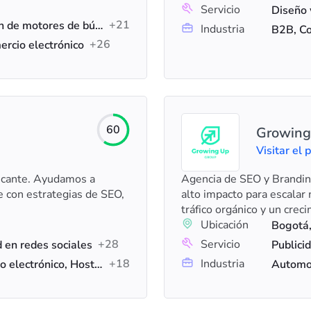
Servicio
+21
Link Building, Optimización de motores de búsqueda (SEO), SEO para comercio electrónico
Industria
+26
ercio electrónico
60
Growing
Visitar el p
licante. Ayudamos a
Agencia de SEO y Brandin
e con estrategias de SEO,
alto impacto para escala
tráfico orgánico y un crec
Ubicación
Bogotá
+28
Servicio
d en redes sociales
+18
Industria
Negocios locales, Comercio electrónico, Hostelería
Automoc