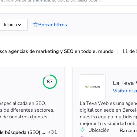
Borrar filtros
Idioma
sca agencias de marketing y SEO en todo el mundo
|
11 de 
87
La Teva
Visitar el p
especializada en SEO.
La Teva Web es una agenc
 de diferentes sectores.
digital con sede en Barce
 de nuestros clientes.
nuestro equipo multidiscip
mejorar tu visibilidad onli
importante, aumentar tus
Ubicación
Barcelo
+31
Optimización de motores de búsqueda (SEO), SEO local, Auditoría SEO