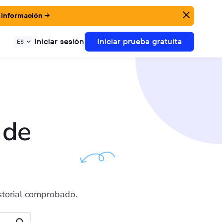
 información →
Iniciar sesión
Iniciar prueba gratuita
ES
 de
storial comprobado.