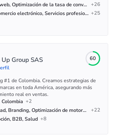
+26
Diseño web, Optimización de la tasa de conversión, Marketing digital
+25
B2B, Comercio electrónico, Servicios profesionales
60
 Up Group SAS
erfil
g #1 de Colombia. Creamos estrategias de
r marcas en toda América, asegurando más
imiento real en ventas.
+2
, Colombia
+22
Publicidad, Branding, Optimización de motores de búsqueda (SEO)
+8
ión, B2B, Salud