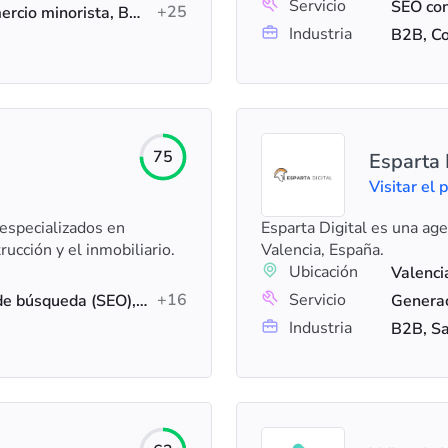
Servicio
+25
Comercio electrónico, Comercio minorista, B2B
Industria
75
Esparta 
Visitar el p
especializados en
Esparta Digital es una ag
rucción y el inmobiliario.
Valencia, España.
Ubicación
Valenci
+16
Servicio
Optimización de motores de búsqueda (SEO), Marketing digital, Diseño web
Industria
B2B, Sa