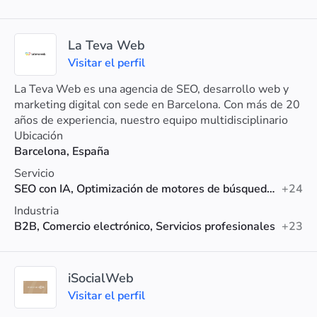
La Teva Web
Visitar el perfil
La Teva Web es una agencia de SEO, desarrollo web y
marketing digital con sede en Barcelona. Con más de 20
años de experiencia, nuestro equipo multidisciplinario
trabaja de la mano contigo para mejorar tu visibilidad
Ubicación
online, atraer más tráfico cualificado y, lo más
Barcelona, España
importante, aumentar tus conversiones.
Servicio
SEO con IA, Optimización de motores de búsqueda (SEO), Diseño web
+24
Industria
B2B, Comercio electrónico, Servicios profesionales
+23
iSocialWeb
Visitar el perfil