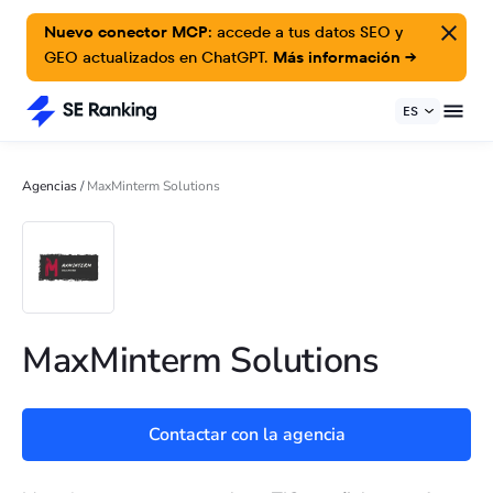
Nuevo conector MCP:
accede a tus datos SEO y
GEO actualizados en ChatGPT.
Más información →
ES
Agencias
/
MaxMinterm Solutions
MaxMinterm Solutions
Contactar con la agencia