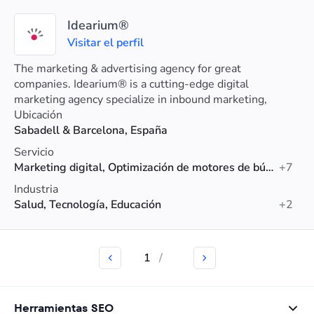
Idearium®
Visitar el perfil
The marketing & advertising agency for great
companies. Idearium® is a cutting-edge digital
marketing agency specialize in inbound marketing,
content SEO and influencers marketing strategies.
Ubicación
Sabadell & Barcelona, España
Servicio
Marketing digital, Optimización de motores de búsqueda (SEO), Branding
+7
Industria
Salud, Tecnología, Educación
+2
1
/
Herramientas SEO