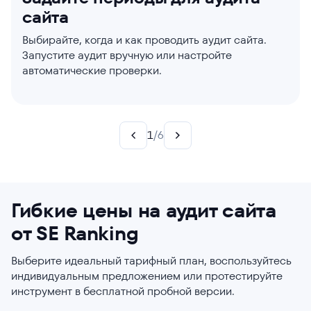
сайта
сайта
проверки
страницы
имейл
Ваш сайт — ваш выбор. Создавайте свои правила,
чтобы генерировать целевые инсайты и усиливать
Выбирайте, когда и как проводить аудит сайта.
Настраивайте парсер, активируйте JavaScript при
Уже рассортировали заголовки и метатеги, но еще
Примените аудит сайта к единой странице или ко
Забудьте о длинных технических SEO-аудитах. Мы
SEO-стратегию.
Запустите аудит вручную или настройте
необходимости, корректируйте объем аудита.
беспокоит скорость загрузки страницы? Выберите
всему сайту. В любом случае вы получите супер-
отправляем отчеты прямо на имейл.
автоматические проверки.
для аудита сайта те категории, которые лучше
точные отчеты.
всего отвечают вашим запросам!
1
/
6
Гибкие цены на аудит сайта
от SE Ranking
Выберите идеальный тарифный план, воспользуйтесь
индивидуальным предложением или протестируйте
инструмент в бесплатной пробной версии.