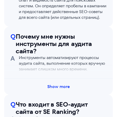
опыт и видимость сайта для поисковых
систем. Он определяет пробелы в кампании
и предоставляет действенные SEO-советы
для всего сайта (или отдельных страниц).
Q
Почему мне нужны
инструменты для аудита
сайта?
A
Инструменты автоматизируют процессы
аудита сайта, выполнение которых вручную
занимает слишком много времени.
Специалистам по управлению сайтами, SEO
и онлайн-маркетингу аудиты сайта
предоставляют тщательные отчеты с
Show more
анализом общего состояния, скорости и
производительности сайта. Аудитные
Q
Что входит в SEO-аудит
отчеты указывают на проблемы, которые
мешают поисковикам и пользователям
сайта от SE Ranking?
находить ваш сайт.