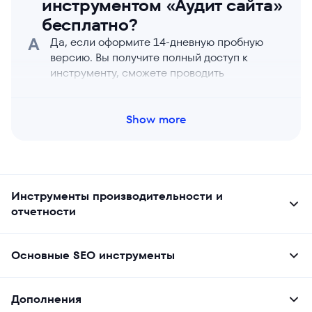
инструментом «Аудит сайта»
бесплатно?
A
Да, если оформите 14-дневную пробную
версию. Вы получите полный доступ к
инструменту, сможете проводить
комплексные аудиты и получить ясное
представление о SEO-здоровье своего
сайта. Воспользуйтесь бесплатной пробной
Show more
версией, чтобы потестить функционал и
проверить, как этот инструмент улучшает
производительность сайта.
Инструменты производительности и
отчетности
Основные SEO инструменты
Дополнения