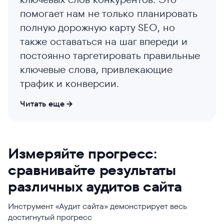
помогает нам не только планировать
полную дорожную карту SEO, но
также оставаться на шаг впереди и
постоянно таргетировать правильные
ключевые слова, привлекающие
трафик и конверсии.
Читать еще
Росс Кроуфорд
Хайро Давид Герреро
Измеряйте прогресс:
Васкез
Исполнительный директор
сравнивайте результаты
Основатель
Название компании
различных аудитов сайта
Название компании
Mr Digital
Phanum
Инструмент «Аудит сайта» демонстрирует весь
Вид бизнеса
Вид бизнеса
достигнутый прогресс
Агентство digital-маркетинга