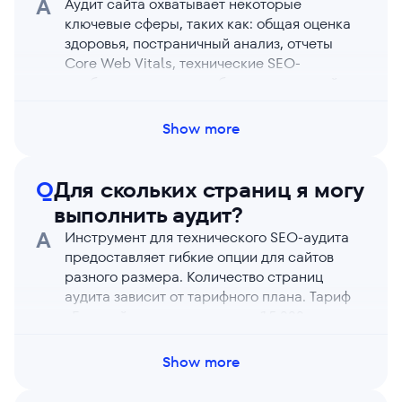
A
Аудит сайта охватывает некоторые
ключевые сферы, таких как: общая оценка
здоровья, постраничный анализ, отчеты
Core Web Vitals, технические SEO-
проблемы, скорость и безопасность сайта,
показатели домена, статус сканируемости
(и индексируемости) страницы, коды
Show more
состояния HTTP, атрибуты ссылок, метатеги
robots. Кроме того, вы можете генерировать
карты сайта, сравнивать аудиты и
Q
Для скольких страниц я могу
мониторить изменения на странице. А еще
выполнить аудит?
анализировать интерактивные элементы с
A
Инструмент для технического SEO-аудита
функционалом для рендеринга JavaScript.
предоставляет гибкие опции для сайтов
разного размера. Количество страниц
аудита зависит от тарифного плана. Тариф
«Базовый» предлагает аудит 15 000 страниц
на проект и 100 000 страниц на аккаунт.
Тариф «Про» — 40 000 страниц на проект и
Show more
250 000 на аккаунт. Тариф «Бизнес»
предоставляет существенное количество —