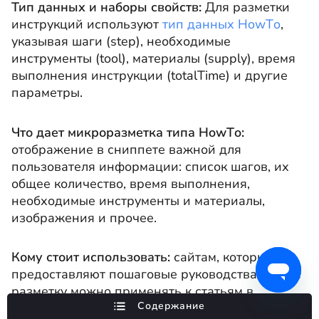
Тип данных и наборы свойств:
Для разметки
инструкций используют
тип данных HowТo
,
указывая шаги (step), необходимые
инструменты (tool), материалы (supply), время
выполнения инструкции (totalTime) и другие
параметры.
Что дает микроразметка типа HowТo:
отображение в сниппете важной для
пользователя информации: список шагов, их
общее количество, время выполнения,
необходимые инструменты и материалы,
изображения и прочее.
Кому стоит использовать:
сайтам, которые
предоставляют пошаговые руководства. Также
разметку можно применять к статьям в
Содержание
формате how-to, включающим