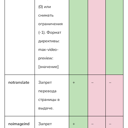
(0) или
снимать
ограничения
(-1). Формат
директивы:
max-video-
preview:
[значение]
notranslate
Запрет
+
–
–
перевода
страницы в
выдаче.
noimageind
Запрет
+
–
–