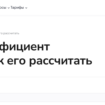
рсы
Тарифы
го рассчитать
ффициент
к его рассчитать