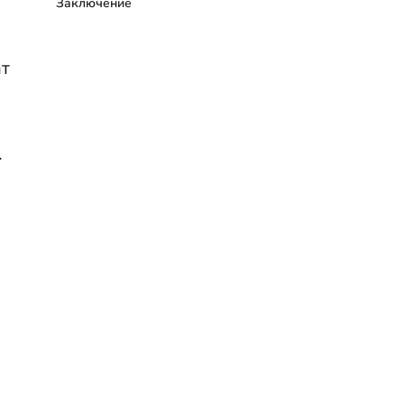
Заключение
ат
.