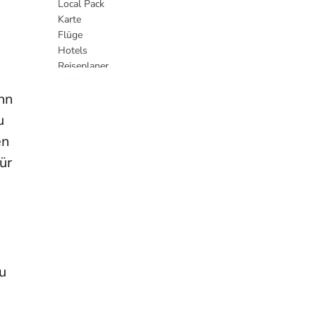
Local Pack
Karte
Flüge
Hotels
Reiseplaner
SERP Features zur Verfeinerung der
Suchergebnisse
nn
Karussell-Ergebnisse
u
Ergebnisse anzeigen über
en
Filtern nach
ür
Mobile SERPs
AMP
Schnelle Ergebnisse in einem praktischen
Format
Knowledge Card
Taschenrechner
Weitere Features
u
Urheberrechtsverletzung
Abschließende Anmerkungen