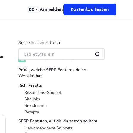
Anmelden
Kostenlos Testen
DE
Suche in allen Artikeln
r
INHALTSVERZEICHNIS
Prüfe, welche SERP Features deine
Website hat
Rich Results
Rezensions-Snippet
Sitelinks
Breadcrumb
Rezepte
SERP Features, auf die du setzen solltest
Hervorgehobene Snippets