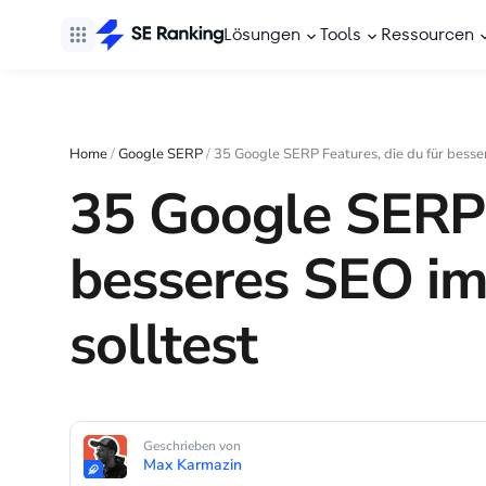
Lösungen
Tools
Ressourcen
Home
/
Google SERP
/
35 Google SERP Features, die du für besse
35 Google SERP F
besseres SEO im
solltest
Geschrieben von
Max Karmazin