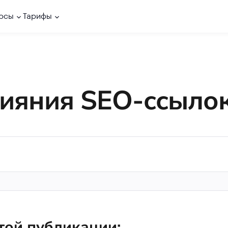
рсы
Тарифы
ияния SEO-ссыло
той публикации: