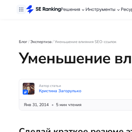
Решения
Инструменты
Ресу
Блог
/
Экспертиза
/
Уменьшение влияния SEO-ссылок
Уменьшение вл
Автор статьи
Кристина Загорулько
Янв 31, 2014
5 мин чтения
Сделай краткое резюме э