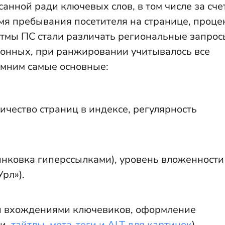
анной ради ключевых слов, в том числе за сче
мя пребывания посетителя на странице, проце
ритмы ПС стали различать региональные запрос
ионных, при ранжировании учитывалось все
омним самые основные:
личество страниц в индексе, регулярность
нковка гиперссылками), уровень вложенности
рл»).
и вхождениями ключевиков, оформление
ки,
тайтлы, мета-теги и
ALT для картинок
).