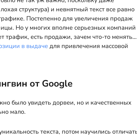
было не так уж важно, поскольку даже
охая структура) и невнятный текст все равно
трафике. Постепенно для увеличения продаж
ицы. Но у многих вполне серьезных компаний
т трафик, есть продажи, зачем что-то менять…
озиции в выдаче
для привлечения массовой
нгвин от Google
жно было увидеть дорвеи, но и качественных
ьно мало.
никальность текста, потом научились отличат