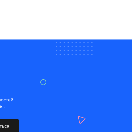
востей
ы.
ться