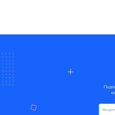
Подпи
к