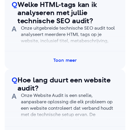
250.000 per account. Met ons Business-
Q
Welke HTML-tags kan ik
abonnement kun je een onbeperkt aantal
analyseren met jullie
pagina’s per project auditen, liefst 1.000.000
technische SEO audit?
pagina’s per account en meer. Dit zijn
A
maandelijkse limieten, die elke maand
Onze uitgebreide technische SEO audit tool
gereset worden.
analyseert meerdere HTML tags op je
website, inclusief titel, metabeschrijving,
robots metatags, de X-Robots-Tag, canonical,
hreflang, de viewport metatag, X (ex-Twitter)
Card, h1-h6 headings, en meer. Het biedt een
Toon meer
volledig rapport over de staat van je website
en een gedetailleerde uitsplitsing van elke
Q
Hoe lang duurt een website
webpagina en zijn tags.
audit?
A
Onze Website Audit is een snelle,
aanpasbare oplossing die elk probleem op
een website controleert dat verband houdt
met de technische setup ervan. De
benodigde tijd is afhankelijk van de grootte
en complexiteit van je website,