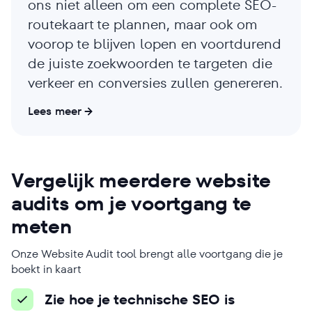
ons niet alleen om een ​​complete SEO-
routekaart te plannen, maar ook om
voorop te blijven lopen en voortdurend
de juiste zoekwoorden te targeten die
verkeer en conversies zullen genereren.
Lees meer
Ross Crawford
Jairo David Guerrero
Vergelijk meerdere website
Vásquez
Managing Director
audits om je voortgang te
Founder
Bedrijfsnaam
meten
Bedrijfsnaam
Mr Digital
Phanum
Onze Website Audit tool brengt alle voortgang die je
Bedrijfstype
Bedrijfstype
boekt in kaart
Digital marketingbureau
SEO-bureau
Zie hoe je technische SEO is