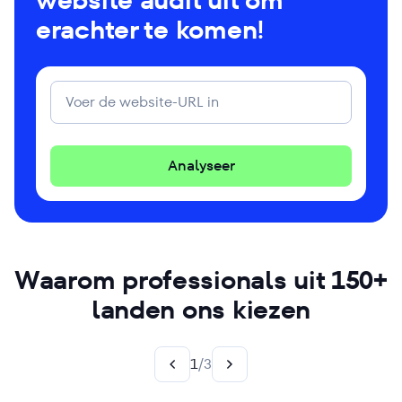
website audit uit om
erachter te komen!
Analyseer
Waarom professionals uit 150+
landen ons kiezen
1
/
3