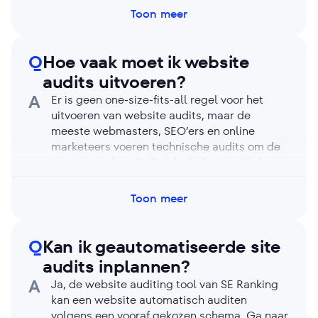
gecombineerd met de diepte van de audit en
Toon meer
de gekozen instellingen. Ter referentie: onze
tool kan tot 1.000 pagina’s crawlen in minder
dan 2 minuten. Als je een JS-gebaseerde
Q
Hoe vaak moet ik website
website hebt en JavaScript-rendering
audits uitvoeren?
inschakelt, kan de analyse langer duren. Het
A
Er is geen one-size-fits-all regel voor het
voordeel is echter dat het in dat geval meer
uitvoeren van website audits, maar de
vervelende issues detecteert.
meeste webmasters, SEO’ers en online
marketeers voeren technische audits om de
paar maanden uit. De ideale frequentie hangt
af van hoe vaak (en hoe drastisch) je
wijzigingen doorvoert op je website. Voer
Toon meer
regelmatig audits uit om problemen zoals
verbroken links, dubbele content, een trage
laadsnelheid en een te beperkte
Q
Kan ik geautomatiseerde site
websitebeveiliging op te sporen zodra ze
audits inplannen?
zich voordoen. Door problemen te
A
Ja, de website auditing tool van SE Ranking
achterhalen en op te lossen, blijft je website
kan een website automatisch auditen
gezond en voorkom je dat deze daalt in de
volgens een vooraf gekozen schema. Ga naar