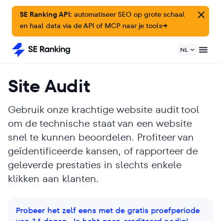
SE Ranking API:
automatiseer SEO op grote schaal
en haal data via de API of MCP naar je tools
→
NL
Site Audit
Gebruik onze krachtige website audit tool
om de technische staat van een website
snel te kunnen beoordelen. Profiteer van
geïdentificeerde kansen, of rapporteer de
geleverde prestaties in slechts enkele
klikken aan klanten.
Probeer het zelf eens met de gratis proefperiode