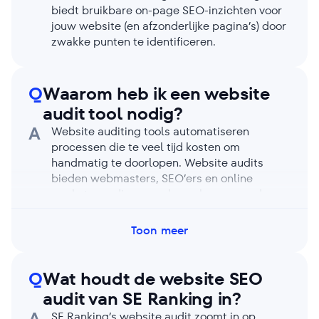
biedt bruikbare on-page SEO-inzichten voor
jouw website (en afzonderlijke pagina’s) door
zwakke punten te identificeren.
Q
Waarom heb ik een website
audit tool nodig?
A
Website auditing tools automatiseren
processen die te veel tijd kosten om
handmatig te doorlopen. Website audits
bieden webmasters, SEO’ers en online
marketeers diepgaande analyses over de
algehele staat van een website, de snelheid
en prestaties. Auditrapporten identificeren
Toon meer
problemen die voorkomen dat zoekmachines
en gebruikers profiteren van jouw bedrijf.
Q
Wat houdt de website SEO
audit van SE Ranking in?
A
SE Ranking’s website audit zoomt in op