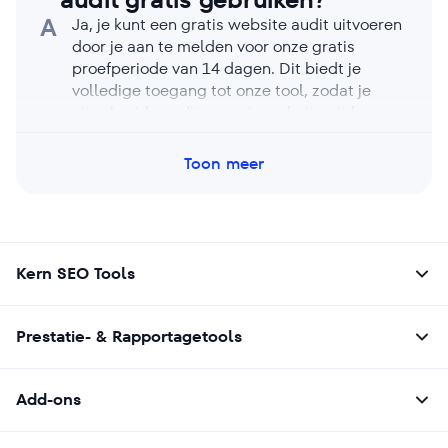
om te leren hoe je concurrenten kunt
A
Ja, je kunt een gratis website audit uitvoeren
overtreffen.
door je aan te melden voor onze gratis
proefperiode van 14 dagen. Dit biedt je
volledige toegang tot onze tool, zodat je
uitgebreide audits voor je website uit kunt
voeren en daarmee een duidelijk beeld krijgt
van de staat van je SEO. Start onze gratis
Toon meer
proefperiode direct, om de functies van de
tool te testen en te zien hoe het de prestaties
van jouw website kan verbeteren.
Kern SEO Tools
Prestatie- & Rapportagetools
Add-ons