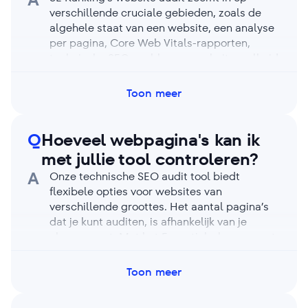
verschillende cruciale gebieden, zoals de
algehele staat van een website, een analyse
per pagina, Core Web Vitals-rapporten,
technische SEO-problemen, websitesnelheid
en -beveiliging, domeinstatistieken, pagina-
crawlability (en indexeerbaarheid), HTTP-
Toon meer
statuscodes, linkattributen, robots metatags
en meer. Bovendien kun je sitemaps
genereren, resultaten van audits vergelijken
Q
Hoeveel webpagina's kan ik
en paginawijzigingen monitoren. Ook kun je
met jullie tool controleren?
er interactieve elementen mee analyseren
A
Onze technische SEO audit tool biedt
door JavaScript-rendering in of uit te
flexibele opties voor websites van
schakelen.
verschillende groottes. Het aantal pagina’s
dat je kunt auditen, is afhankelijk van je
abonnement. Met het Essential-abonnement
kun je tot 15.000 pagina’s per project en
100.000 pagina’s per account auditen. Met
Toon meer
het Pro-abonnement worden deze aantallen
verhoogd tot 40.000 pagina’s per project en