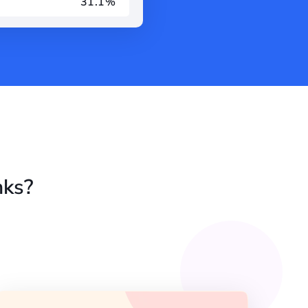
31.1%
nks?