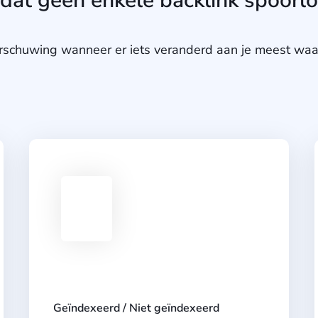
dat geen enkele backlink spoorl
schuwing wanneer er iets veranderd aan je meest waar
Geïndexeerd / Niet geïndexeerd