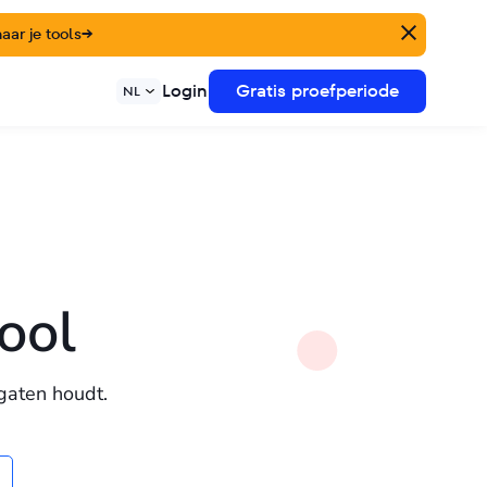
ar je tools
→
Login
Gratis proefperiode
NL
ool
 gaten houdt.