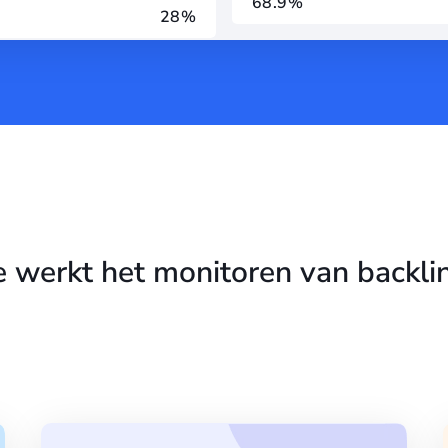
68.9%
28%
 werkt het monitoren van backli