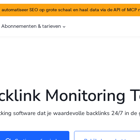
:
automatiseer SEO op grote schaal en haal data via de API of MCP na
Abonnementen & tarieven
cklink Monitoring T
cking software dat je waardevolle backlinks 24/7 in de