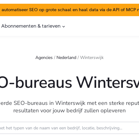
:
automatiseer SEO op grote schaal en haal data via de API of MCP na
Abonnementen & tarieven
Agencies
/
Nederland
/
Winterswijk
O-bureaus Wintersw
de SEO-bureaus in Winterswijk met een sterke reputat
resultaten voor jouw bedrijf zullen opleveren