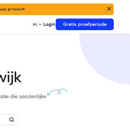
ar je tools
→
Login
Gratis proefperiode
NL
ijk
ie die aanzienlijke