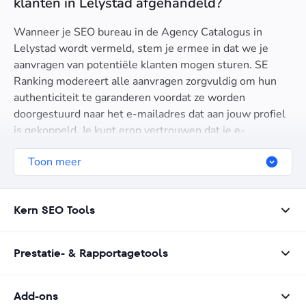
klanten in Lelystad afgehandeld?
Wanneer je SEO bureau in de Agency Catalogus in
Lelystad wordt vermeld, stem je ermee in dat we je
aanvragen van potentiële klanten mogen sturen. SE
Ranking modereert alle aanvragen zorgvuldig om hun
authenticiteit te garanderen voordat ze worden
doorgestuurd naar het e-mailadres dat aan jouw profiel
is gekoppeld. Je kunt erop vertrouwen dat je e-
mailadres vertrouwelijk blijft en niet met klanten wordt
Toon meer
gedeeld. We sturen de aanvragen rechtstreeks naar je
mailbox. Door te worden vermeld tussen andere top
SEO bedrijven in Lelystad, stem je in met het gebruik
Kern SEO Tools
van je e-mailadres voor dit doel en verbind je je eraan
snel te reageren op aanvragen. Dit proces helpt je
contact te leggen met de prospects die geïnteresseerd
Prestatie- & Rapportagetools
zijn in jouw SEO-diensten.
Add-ons