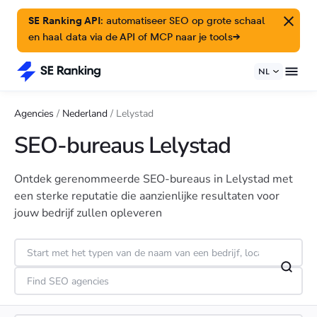
SE Ranking API:
automatiseer SEO op grote schaal
en haal data via de API of MCP naar je tools
→
NL
Agencies
/
Nederland
/
Lelystad
SEO-bureaus Lelystad
Ontdek gerenommeerde SEO-bureaus in Lelystad met
een sterke reputatie die aanzienlijke resultaten voor
jouw bedrijf zullen opleveren