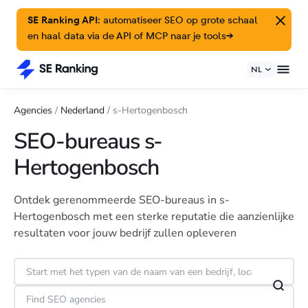
SE Ranking API:
automatiseer SEO op grote schaal
en haal data via de API of MCP naar je tools
→
NL
Agencies
/
Nederland
/
s-Hertogenbosch
SEO-bureaus s-
Hertogenbosch
Ontdek gerenommeerde SEO-bureaus in s-
Hertogenbosch met een sterke reputatie die aanzienlijke
resultaten voor jouw bedrijf zullen opleveren