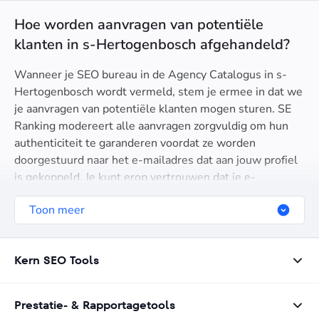
Hoe worden aanvragen van potentiële
klanten in s-Hertogenbosch afgehandeld?
Wanneer je SEO bureau in de Agency Catalogus in s-
Hertogenbosch wordt vermeld, stem je ermee in dat we
je aanvragen van potentiële klanten mogen sturen. SE
Ranking modereert alle aanvragen zorgvuldig om hun
authenticiteit te garanderen voordat ze worden
doorgestuurd naar het e-mailadres dat aan jouw profiel
is gekoppeld. Je kunt erop vertrouwen dat je e-
mailadres vertrouwelijk blijft en niet met klanten wordt
Toon meer
gedeeld. We sturen de aanvragen rechtstreeks naar je
mailbox. Door te worden vermeld tussen andere top
SEO bedrijven in s-Hertogenbosch, stem je in met het
Kern SEO Tools
gebruik van je e-mailadres voor dit doel en verbind je je
eraan snel te reageren op aanvragen. Dit proces helpt je
contact te leggen met de prospects die geïnteresseerd
Prestatie- & Rapportagetools
zijn in jouw SEO-diensten.