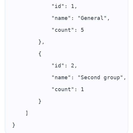
            "id": 1,
            "name": "General",
            "count": 5
        },
        {
            "id": 2,
            "name": "Second group",
            "count": 1
        }
    ]
}