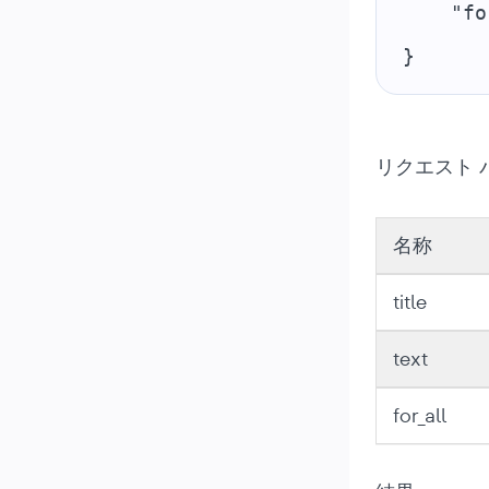
    "fo
}
リクエスト 
名称
title
text
for_all