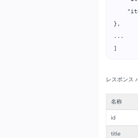
    "it
},
...
]
レスポンス 
名称
id
title