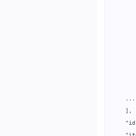
       
       
       
       
       
       
       
       
    ...
    ],
    "id
    "it