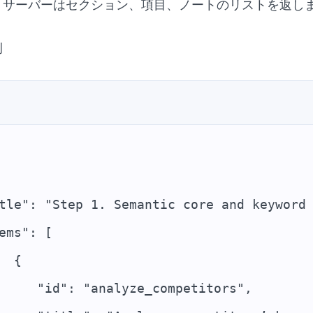
、サーバーはセクション、項目、ノートのリストを返し
例
tle": "Step 1. Semantic core and keyword
ems": [
  {
     "id": "analyze_competitors",