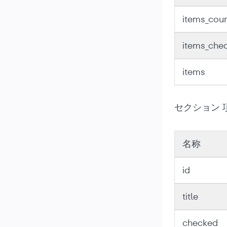
items_cou
items_che
items
セクション 
名称
id
title
checked