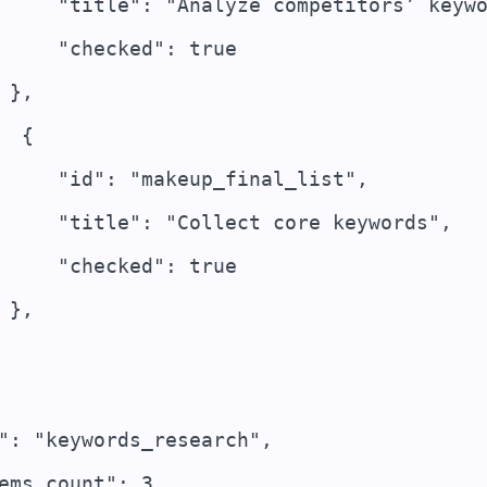
     "title": "Analyze competitors’ keyw
     "checked": true
 },
  {
     "id": "makeup_final_list",
     "title": "Collect core keywords",
     "checked": true
 },
": "keywords_research",
ems_count": 3,