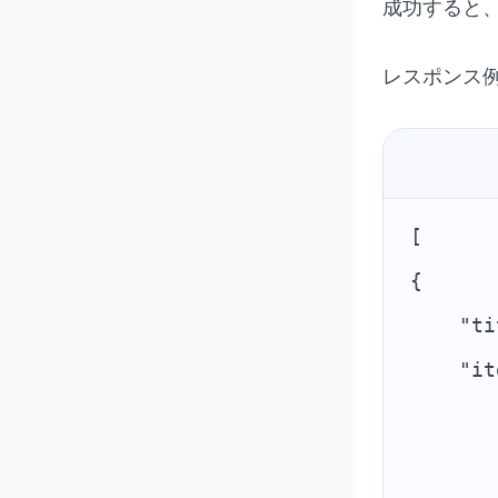
成功すると
レスポンス
[
{
    "ti
    "it
       
       