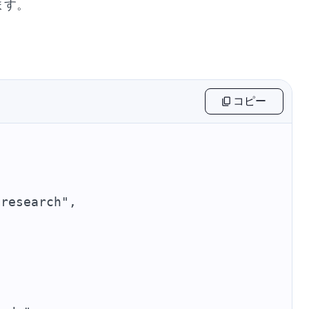
ます。
コピー
 research",