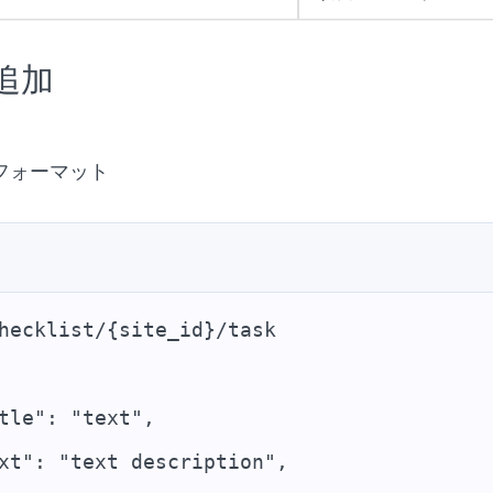
追加
フォーマット
hecklist/{site_id}/task
tle": "text",
xt": "text description",