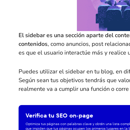
El sidebar es una sección aparte del cont
contenidos
, como anuncios, post relacionad
es que el usuario interactúe más y realice 
Puedes utilizar el sidebar en tu blog, en 
Según sean tus objetivos tendrás que valora
realmente va a cumplir una función o corre 
Verifica tu SEO on-page
Optimiza tus páginas con palabras clave y obtén una lista comp
que impiden que tus páginas ocupen los primeros lugares en la