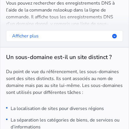
Vous pouvez rechercher des enregistrements DNS à
l’aide de la commande nslookup dans la ligne de
commande. Il affiche tous les enregistrements DNS
d’un domaine donné, y compris une liste de sous-
domaines. La commande fonctionne pour les systèmes
Afficher plus
d’exploitation Windows, Linux et macOS.
Un sous-domaine est-il un site distinct ?
Du point de vue du référencement, les sous-domaines
sont des sites distincts. Ils sont associés au nom de
domaine mais pas au site lui-même. Les sous-domaines
sont utilisés pour différentes tâches :
La localisation de sites pour diverses régions
La séparation les catégories de biens, de services ou
d’informations