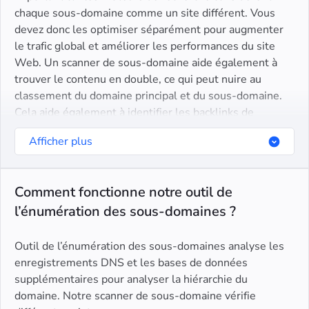
chaque sous-domaine comme un site différent. Vous
devez donc les optimiser séparément pour augmenter
le trafic global et améliorer les performances du site
Web. Un scanner de sous-domaine aide également à
trouver le contenu en double, ce qui peut nuire au
classement du domaine principal et du sous-domaine.
Cela aide également à identifier les backlinks de
mauvaise qualité vers des sous-domaines qui peuvent
Afficher plus
diminuer vos efforts de référencement.
Comment fonctionne notre outil de
l’énumération des sous-domaines ?
Outil de l’énumération des sous-domaines analyse les
enregistrements DNS et les bases de données
supplémentaires pour analyser la hiérarchie du
domaine. Notre scanner de sous-domaine vérifie