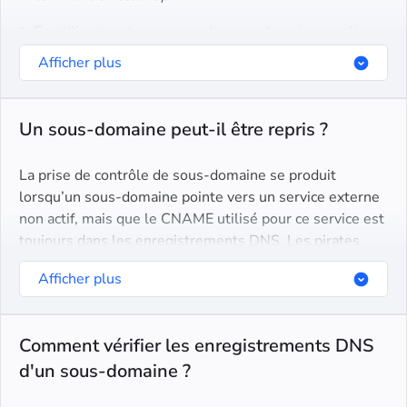
En utilisant notre scanner de sous-domaines en ligne
ou des outils similaires
Afficher plus
Un sous-domaine peut-il être repris ?
La prise de contrôle de sous-domaine se produit
lorsqu’un sous-domaine pointe vers un service externe
non actif, mais que le CNAME utilisé pour ce service est
toujours dans les enregistrements DNS. Les pirates
peuvent configurer un hôte virtuel pour le sous-
Afficher plus
domaine et en prendre le contrôle.
Comment vérifier les enregistrements DNS
d'un sous-domaine ?