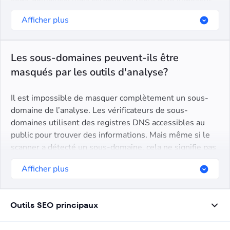
des restrictions. Par exemple, GoDaddy limite les
Afficher plus
utilisateurs à 500 sous-domaines.
Les sous-domaines peuvent-ils être
masqués par les outils d'analyse?
Il est impossible de masquer complètement un sous-
domaine de l’analyse. Les vérificateurs de sous-
domaines utilisent des registres DNS accessibles au
public pour trouver des informations. Mais même si le
scanner a détecté un sous-domaine, cela ne signifie pas
nécessairement que la page est accessible au public:
Afficher plus
son contenu peut être masqué.
Outils SEO principaux