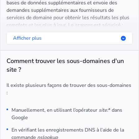
bases de données supplémentaires et envoie des
demandes supplémentaires aux fournisseurs de
services de domaine pour obtenir les résultats les plus
complets et les plus à jour. Le scanner est sécurisé ;
nous n’enregistrons ni ne publions aucune information
Afficher plus
sur les domaines vérifiés et leurs sous-domaines.
Comment trouver les sous-domaines d'un
site ?
Il existe plusieurs façons de trouver des sous-domaines
:
Manuellement, en utilisant l’opérateur
site:
* dans
Google
En vérifiant les enregistrements DNS à l’aide de la
commande
nslookup