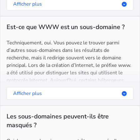
Afficher plus
importante.
Est-ce que WWW est un sous-domaine ?
Techniquement, oui. Vous pouvez le trouver parmi
d’autres sous-domaines dans les résultats de
recherche, mais il redirige souvent vers le domaine
principal. Lors de la création d’Internet, le préfixe www.
a été utilisé pour distinguer les sites qui utilisent le
protocole Internet. Aujourd’hui, certains hébergeurs
créent automatiquement le sous-domaine WWW pour
Afficher plus
tous les sites et mettent en place une redirection.
Les sous-domaines peuvent-ils être
masqués ?