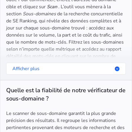
cible et cliquez sur
Scan
. L’outil vous mènera à la
section
Sous-domaines
de la recherche concurrentielle
de SE Ranking, qui révèle des données complètes et à
jour sur chaque sous-domaine trouvé : accédez aux
données sur le volume, la part et le coût du trafic, ainsi
que le nombre de mots-clés. Filtrez les sous-domaines
selon n’importe quelle métrique et accédez au rapport
détaillé des mots-clés en cliquant sur le nombre de
mots-clés. Enfin, cliquez sur le bouton
Exporter
pour
Afficher plus
télécharger le rapport au format .csv ou .xsl.
Quelle est la fiabilité de notre vérificateur de
sous-domaine ?
Le scanner de sous-domaine garantit la plus grande
précision des résultats. Il regroupe les informations
pertinentes provenant des moteurs de recherche et des