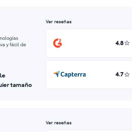
Ver reseñas
nologías
4.8
va y fácil de
4.7
le
uier tamaño
Ver reseñas