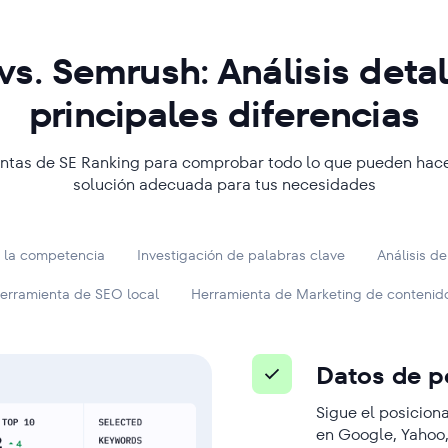
Hay una diferencia importante que desta
Como agencia, encontrar una herramien
vs. Semrush: Análisis deta
suscripción mensual mucho más rentabl
competitivo con un alto nivel de funcion
principales diferencias
apoyan en su reputación consolidada y 
consigue. Puede competir de tú a tú c
seguirán renovando a pesar del aumento
o Ahrefs, ofreciendo prácticamente las 
demuestra constantemente que sigue me
mucho más razonable.
entas de SE Ranking para comprobar todo lo que pueden hacer 
solución adecuada para tus necesidades
un precio muy competitivo.
Leer más
Leer más
e la competencia
Investigación de palabras clave
Análisis de
erramienta de SEO local
Herramienta de Marketing de contenid
Datos de p
Sigue el posicion
en Google, Yahoo,