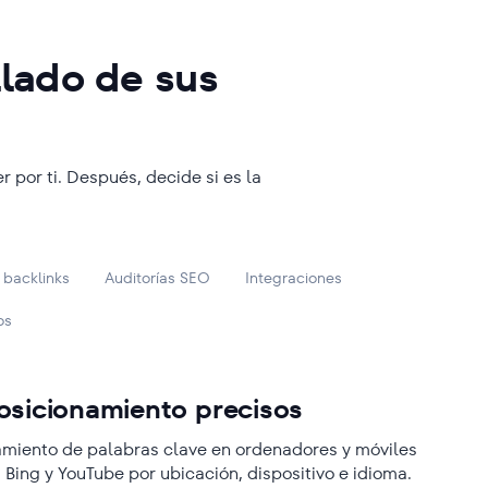
ca: SE Ranking ofrece una
ta que combine un precio
llado de sus
e. Muchas otras herramientas se
alidad es clave, y SE Ranking lo
dan por hecho que los usuarios
on opciones más caras como Semrush
 de precios. SE Ranking, en cambio,
mismas funcionalidades a un precio
jorando su producto y lo ofrece a
por ti. Después, decide si es la
 backlinks
Auditorías SEO
Integraciones
os
osicionamiento precisos
amiento de palabras clave en ordenadores y móviles
 Bing y YouTube por ubicación, dispositivo e idioma.