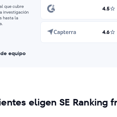
al que cubre
4.5
a investigación
s hasta la
a.
4.6
 de equipo
lientes eligen SE Ranking 