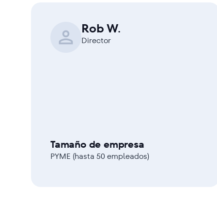
Rob W.
Director
Tamaño de empresa
PYME (hasta 50 empleados)
Jack V.
Alistair H.