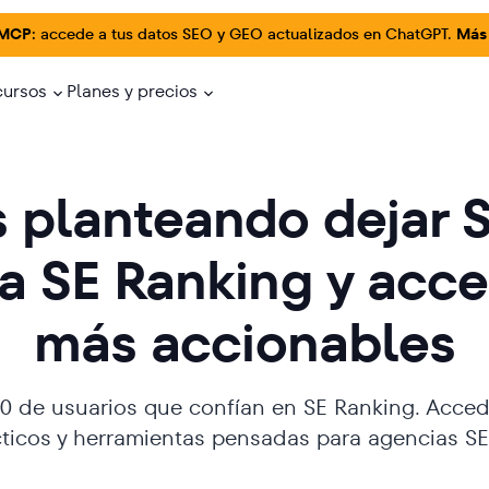
 MCP:
accede a tus datos SEO y GEO actualizados en ChatGPT.
Más
cursos
Planes y precios
s planteando dejar
a SE Ranking y acce
más accionables
0 de usuarios que confían en SE Ranking. Acced
cticos y herramientas pensadas para agencias SE