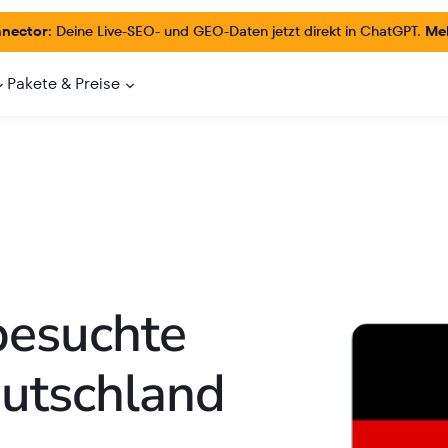
nector:
Deine Live-SEO- und GEO-Daten jetzt direkt in ChatGPT.
Meh
Pakete & Preise
besuchte
eutschland