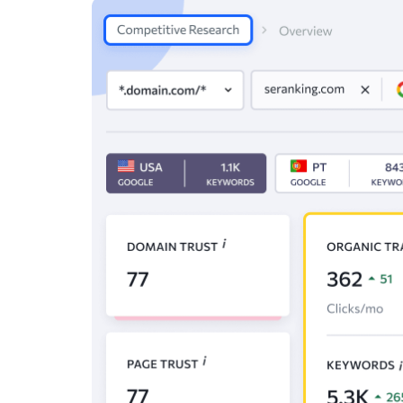
booking.com
38
bundesliga.com
39
skiersaccredited.com
40
mcdonalds.com
41
x.com
42
ikea.com
43
imdb.com
44
speedtest.net
45
brutto-netto-rechner.info
46
tvspielfilm.de
47
tiktok.com
48