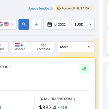
8,7 Mio.
4,4 Mio.
97
8,6 Mio.
242 Tsd.
87
8,6 Mio.
1 Tsd.
12
8,4 Mio.
393 Tsd.
90
8,1 Mio.
5,2 Mio.
100
8 Mio.
1,7 Mio.
93
8 Mio.
4,1 Mio.
98
7,9 Mio.
49 Tsd.
59
7,9 Mio.
77 Tsd.
32
7,9 Mio.
1,2 Mio.
78
7,9 Mio.
24 Mio.
100