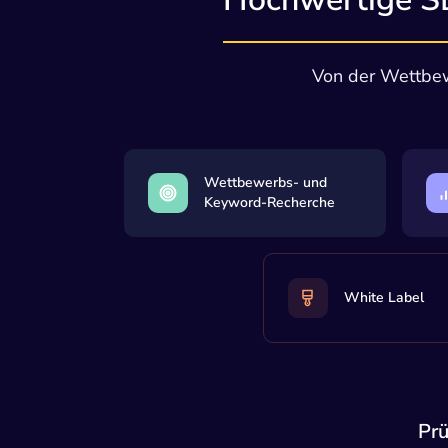
sexvid.xxx
60
tagesschau.de
61
Von der Wettbew
zeit.de
62
spiegel.de
63
europa.eu
64
Wettbewerbs- und
Keyword-Recherche
focus.de
65
sportschau.de
66
emmikochteinfach.de
67
White Label
mediamarkt.de
68
leo.org
69
zdf.de
70
Prü