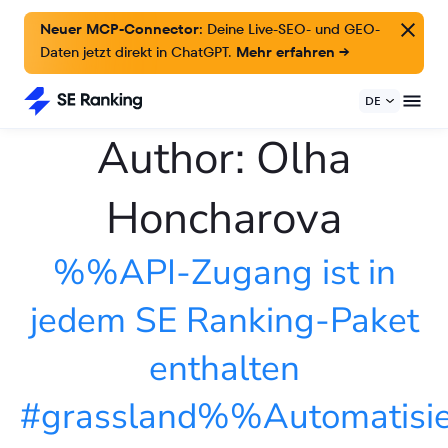
Neuer MCP-Connector:
Deine Live-SEO- und GEO-
Daten jetzt direkt in ChatGPT.
Mehr erfahren →
DE
Author:
Olha
Honcharova
%%API-Zugang ist in
jedem SE Ranking-Paket
enthalten
#grassland%%Automatisie