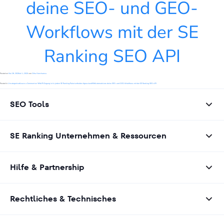
deine SEO- und GEO-
Workflows mit der SE
Ranking SEO API
Posted on
Mai 28, 2026
Juli 1, 2026
von
Olha Honcharova
Posted in
Uncategorized
Leave a Comment
on %%API-Zugang ist in jedem SE Ranking-Paket enthalten #grassland%%Automatisiere deine SEO- und GEO-Workflows mit der SE Ranking SEO API
SEO Tools
SE Ranking Unternehmen & Ressourcen
Hilfe & Partnership
Rechtliches & Technisches